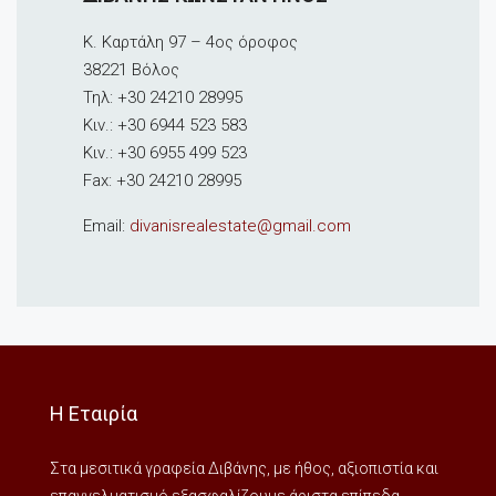
Κ. Καρτάλη 97 – 4oς όροφος
38221 Βόλος
Τηλ: +30 24210 28995
Κιν.: +30 6944 523 583
Κιν.: +30 6955 499 523
Fax: +30 24210 28995
Email:
divanisrealestate@gmail.com
Η Εταιρία
Στα μεσιτικά γραφεία Διβάνης, με ήθος, αξιοπιστία και