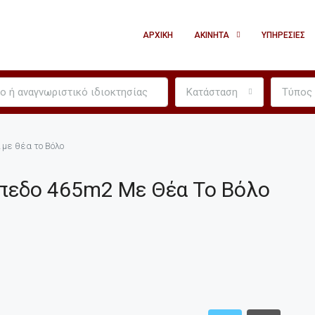
ΑΡΧΙΚΉ
ΑΚΊΝΗΤΑ
ΥΠΗΡΕΣΊΕΣ
Κατάσταση
Τύπος
 με θέα το Βόλο
πεδο 465m2 Με Θέα Το Βόλο