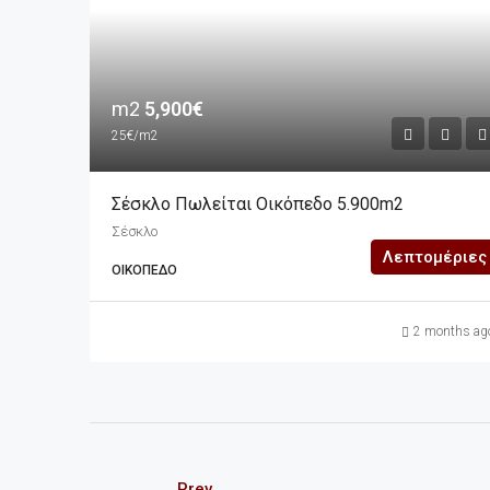
m2
5,900€
25€/m2
Σέσκλο Πωλείται Οικόπεδο 5.900m2
Σέσκλο
Λεπτομέριες
ΟΙΚΌΠΕΔΟ
2 months ag
Prev