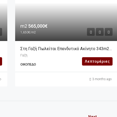
m2
565,000€
1,650€/m2
Στη Γαζή Πωλείται Επενδυτικό Ακίνητο 343m2 (οικόπεδο), Διαμπερές
Γαζή
Λεπτομέριες
ΟΙΚΌΠΕΔΟ
o
3 months ago
Next