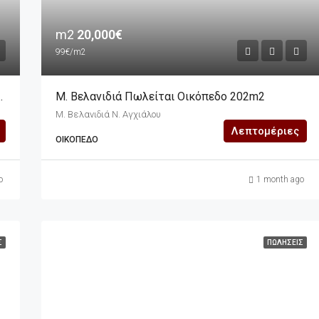
m2
20,000€
99€/m2
 Αποτελείται Από Επτά Οικόπεδα
Μ. Βελανιδιά Πωλείται Οικόπεδο 202m2
Μ. Βελανιδιά Ν. Αγχιάλου
Λεπτομέριες
ΟΙΚΌΠΕΔΟ
o
1 month ago
Σ
ΠΩΛΉΣΕΙΣ