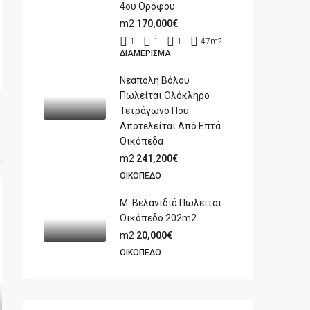
4ου Ορόφου
m2
170,000€
1
1
1
47
m2
ΔΙΑΜΈΡΙΣΜΑ
Νεάπολη Βόλου
Πωλείται Ολόκληρο
Τετράγωνο Που
Αποτελείται Από Επτά
Οικόπεδα
m2
241,200€
ΟΙΚΌΠΕΔΟ
Μ. Βελανιδιά Πωλείται
Οικόπεδο 202m2
m2
20,000€
ΟΙΚΌΠΕΔΟ