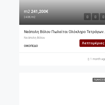
m2
241,200€
240€/m2
Νεάπολη Βόλου Πωλείται Ολόκληρο Τετράγωνο Που
Νεάπολη Βόλου
Λεπτομέριες
ΟΙΚΌΠΕΔΟ
1 month ag
ΠΩΛΉΣΕΙ