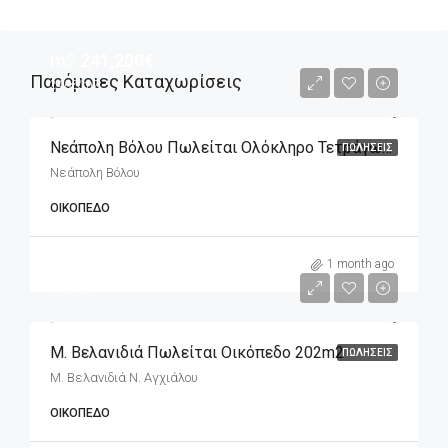
m2
241,200€
Παρόμοιες Καταχωρίσεις
240€/m2
Νεάπολη Βόλου Πωλείται Ολόκληρο Τετράγωνο Που Αποτελείται Από Επτά Οικόπεδα
ΠΩΛΉΣΕΙΣ
Νεάπολη Βόλου
ΟΙΚΌΠΕΔΟ
m2
20,000€
1 month ago
99€/m2
Μ. Βελανιδιά Πωλείται Οικόπεδο 202m2
ΠΩΛΉΣΕΙΣ
Μ. Βελανιδιά Ν. Αγχιάλου
ΟΙΚΌΠΕΔΟ