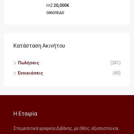
m2
20,000€
ΟΙΚΌΠΕΔΟ
Κατάσταση Ακινήτου
Πωλήσεις
(241)
Ενοικιάσεις
(40)
Η Εταιρία
Στα μεσιτικά γραφεία Διβάνης, με ήθος, αξιοπιστία και