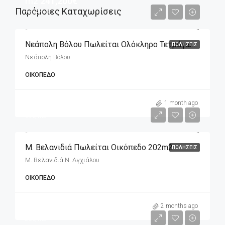
m2
241,200€
Παρόμοιες Καταχωρίσεις
240€/m2
Νεάπολη Βόλου Πωλείται Ολόκληρο Τετράγωνο Που Αποτελείται Από Επτά Οικόπεδα
ΠΩΛΉΣΕΙΣ
Νεάπολη Βόλου
ΟΙΚΌΠΕΔΟ
m2
20,000€
1 month ago
99€/m2
Μ. Βελανιδιά Πωλείται Οικόπεδο 202m2
ΠΩΛΉΣΕΙΣ
Μ. Βελανιδιά Ν. Αγχιάλου
ΟΙΚΌΠΕΔΟ
m2
5,900€
2 months ago
25€/m2