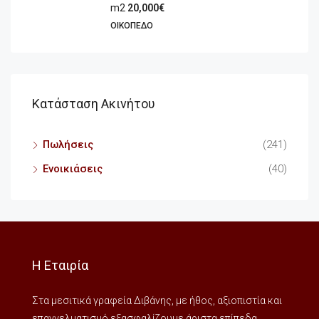
m2
20,000€
ΟΙΚΌΠΕΔΟ
Κατάσταση Ακινήτου
Πωλήσεις
(241)
Ενοικιάσεις
(40)
Η Εταιρία
Στα μεσιτικά γραφεία Διβάνης, με ήθος, αξιοπιστία και
επαγγελματισμό εξασφαλίζουμε άριστα επίπεδα