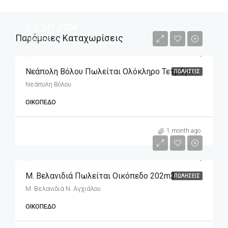
m2
241,200€
Παρόμοιες Καταχωρίσεις
240€/m2
Νεάπολη Βόλου Πωλείται Ολόκληρο Τετράγωνο Που Αποτελείται Από Επτά Οικόπεδα
ΠΩΛΉΣΕΙΣ
Νεάπολη Βόλου
ΟΙΚΌΠΕΔΟ
m2
20,000€
1 month ago
99€/m2
Μ. Βελανιδιά Πωλείται Οικόπεδο 202m2
ΠΩΛΉΣΕΙΣ
Μ. Βελανιδιά Ν. Αγχιάλου
ΟΙΚΌΠΕΔΟ