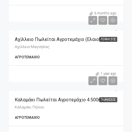
m2
45,000€
6 months ago
14€/m2
Αχίλλειο Πωλείται Αγροτεμάχιο (ελαιοπερίβολο) 3.143,05m2 Μπροστά Στη Θάλασσα
ΠΩΛΉΣΕΙΣ
Αχίλλειο Μαγνησίας
ΑΓΡΟΤΕΜΆΧΙΟ
30,000€
1 year ago
666€/m2
Καλαμάκι Πωλείται Αγροτεμάχιο 4.500m2
ΠΩΛΉΣΕΙΣ
Καλαμάκι Πηλίου
ΑΓΡΟΤΕΜΆΧΙΟ