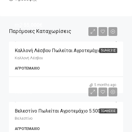
m2
55,000€
Παρόμοιες Καταχωρίσεις
2€/m2
Καλλονή Λέσβου Πωλείται Αγροτεμάχιο 26.326m2
ΠΩΛΉΣΕΙΣ
Καλλονή Λέσβου
ΑΓΡΟΤΕΜΆΧΙΟ
m2
90,000€
5 months ago
1,636€/m2
Βελεστίνο Πωλείται Αγροτεμάχιο 5.500m2
ΠΩΛΉΣΕΙΣ
Βελεστίνο
ΑΓΡΟΤΕΜΆΧΙΟ