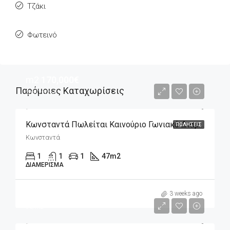
Τζάκι
Φωτεινό
m2
170,000€
Παρόμοιες Καταχωρίσεις
3,617€/m2
Κωνσταντά Πωλείται Καινούριο Γωνιακό Διαμέρισμα 2άρι 47m2, 4ου Ορόφου
ΠΩΛΉΣΕΙΣ
Κωνσταντά
1
1
1
47
m2
ΔΙΑΜΈΡΙΣΜΑ
m2
420€
3 weeks ago
9€/m2