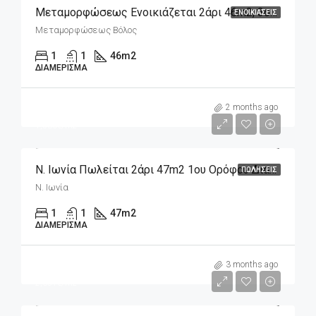
Μεταμορφώσεως Ενοικιάζεται 2άρι 46m2, 3ου Ορόφου
ΕΝΟΙΚΙΆΣΕΙΣ
Μεταμορφώσεως Βόλος
1
1
46
m2
ΔΙΑΜΈΡΙΣΜΑ
m2
72,000€
2 months ago
1,530€/m2
Ν. Ιωνία Πωλείται 2άρι 47m2 1ου Ορόφου Διαμπερές
ΠΩΛΉΣΕΙΣ
Ν. Ιωνία
1
1
47
m2
ΔΙΑΜΈΡΙΣΜΑ
m2
175,000€
3 months ago
2,651€/m2