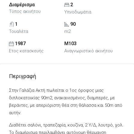
Διαμέρισμα
2
Τύπος ακινήτου
Υπνοδωμάτια
1
90
Τουαλέτα
m2
1987
M103
Ετος κατασκευής
Αναγνωριστικό ακινήτου
Περιγραφή
Στην Γαλάζια Ακτή πωλείται ο 1ος όροφος μιας
διπλοκατοικίας 90m2, ανακαινισμένος, διαμπερές, με
βεράντες, με απεριόριστη θέα στη θάλασσα και 50m από
αυτήν.
Διαθέτει σαλόνι, τραπεζαρία, κουζίνα, 2 Υ/Δ, λουτρό, χολ.
Το διαμέρισμα περιλαμβάνει αυτόνομη θέρμανση