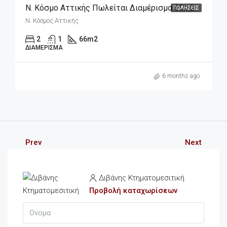
Ν. Κόσμο Αττικής Πωλείται Διαμέρισμα 66m2
ΠΩΛΉΣΕΙΣ
Ν. Κόσμος Αττικής
2
1
66
m2
ΔΙΑΜΈΡΙΣΜΑ
6 months ago
Prev
Next
Διβάνης Κτηματομεσιτική
Προβολή καταχωρίσεων