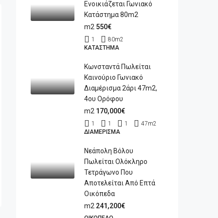
Ενοικιάζεται Γωνιακό
Κατάστημα 80m2
m2
550€
1
80
m2
ΚΑΤΆΣΤΗΜΑ
Κωνσταντά Πωλείται
Καινούριο Γωνιακό
Διαμέρισμα 2άρι 47m2,
4ου Ορόφου
m2
170,000€
1
1
1
47
m2
ΔΙΑΜΈΡΙΣΜΑ
Νεάπολη Βόλου
Πωλείται Ολόκληρο
Τετράγωνο Που
Αποτελείται Από Επτά
Οικόπεδα
m2
241,200€