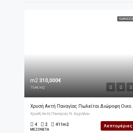
ΠΩΛΉΣΕΙ
m2
310,000€
754€/m2
Χρυσή Ακτή Παναγίας Πωλείται Διώροφη Οικο
Χρυσή Ακτή Παναγίας Ν. Αγχιάλου
4
2
411
m2
Λεπτομέριες
ΜΕΖΟΝΈΤΑ