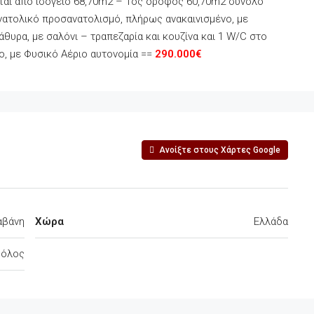
ται από ισόγειο 68,70m2 – 1ος όροφος 60,70m2 σύνολο
ατολικό προσανατολισμό, πλήρως ανακαινισμένο, με
θυρα, με σαλόνι – τραπεζαρία και κουζίνα και 1 W/C στο
ο, με Φυσικό Αέριο αυτονομία ==
290.000€
Ανοίξτε στους Χάρτες Google
αβάνη
Χώρα
Ελλάδα
Βόλος