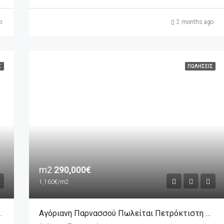
o
2 months ago
Σ
ΠΩΛΉΣΕΙΣ
m2
290,000€
1,160€/m2
α 260m2 Σε 300m2 Οικόπεδο
Αγόριανη Παρνασσού Πωλείται Πετρόκτιστη Μεζονέτα 250m2 Σε 300m2 Οικόπεδο