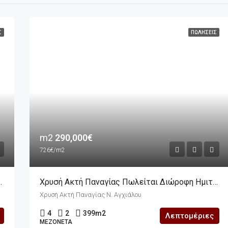
Σ
ΠΩΛΉΣΕΙΣ
m2
290,000€
726€/m2
δομή 411m2 Σε Οικόπεδο 282m2
Χρυσή Ακτή Παναγίας Πωλείται Διώροφη Ημιτελής Οικοδομή 399m2 Σε Οικόπεδο 334m2
Χρυσή Ακτή Παναγίας Ν. Αγχιάλου
4
2
399
m2
Λεπτομέριες
ΜΕΖΟΝΈΤΑ