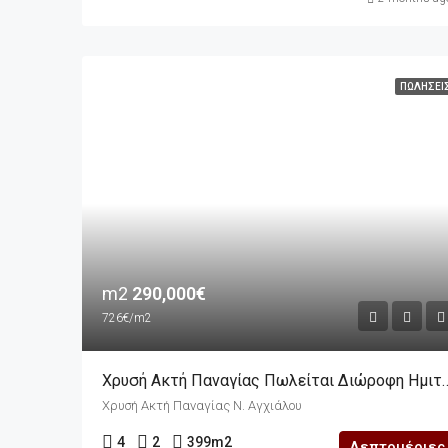
ΠΩΛΉΣΕΙ
m2
290,000€
726€/m2
Χρυσή Ακτή Παναγίας Πωλείται Διώροφη Ημιτελής 
Χρυσή Ακτή Παναγίας Ν. Αγχιάλου
4
2
399
m2
Λεπτομέριες