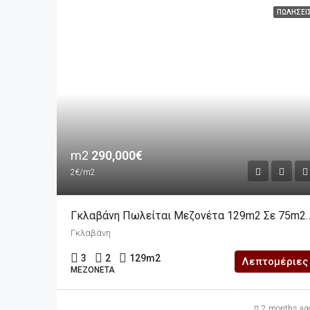
ΠΩΛΉΣΕΙ
m2
290,000€
2€/m2
Γκλαβάνη Πωλείται Μεζονέτα 129m2 Σε 75m2 Ο
Γκλαβάνη
3
2
129
m2
Λεπτομέριες
ΜΕΖΟΝΈΤΑ
2 months ag