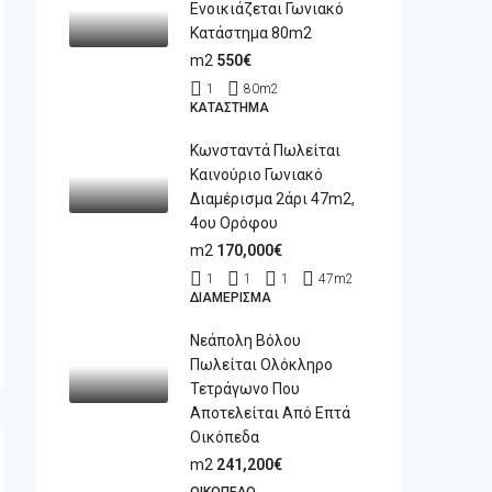
Ενοικιάζεται Γωνιακό
Κατάστημα 80m2
m2
550€
1
80
m2
ΚΑΤΆΣΤΗΜΑ
Κωνσταντά Πωλείται
Καινούριο Γωνιακό
Διαμέρισμα 2άρι 47m2,
4ου Ορόφου
m2
170,000€
1
1
1
47
m2
ΔΙΑΜΈΡΙΣΜΑ
Νεάπολη Βόλου
Πωλείται Ολόκληρο
Τετράγωνο Που
Αποτελείται Από Επτά
Οικόπεδα
m2
241,200€