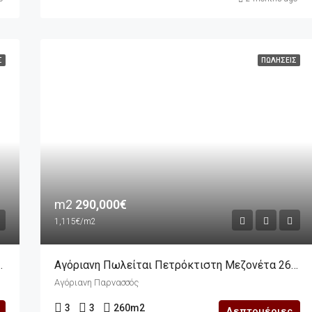
Σ
ΠΩΛΉΣΕΙΣ
m2
290,000€
1,115€/m2
Οικοδομή 399m2 Σε Οικόπεδο 334m2
Αγόριανη Πωλείται Πετρόκτιστη Μεζονέτα 260m2 Σε 300m2 Οικόπεδο
Αγόριανη Παρνασσός
3
3
260
m2
Λεπτομέριες