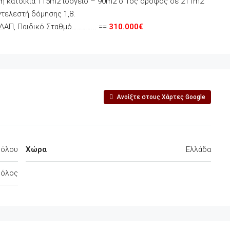
νη κατοικία 115m2 ισόγειο – 90m2 ο 1ος όροφος σε 211m2
ντελεστή δόμησης 1,8.
 ΚΔΑΠ, Παιδικό Σταθμό………….. ==
310.000€
Ανοίξτε στους Χάρτες Google
Βόλου
Χώρα
Ελλάδα
Βόλος