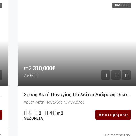
Σ
ΠΩΛΉΣΕΙΣ
m2
310,000€
754€/m2
ικόπεδο Πλήρως Ανακαινισμένη
Χρυσή Ακτή Παναγίας Πωλείται Διώροφη Οικοδομή 411m2 Σε Οικόπεδο 282m2
Χρυσή Ακτή Παναγίας Ν. Αγχιάλου
4
2
411
m2
Λεπτομέριες
ΜΕΖΟΝΈΤΑ
o
2 months ago