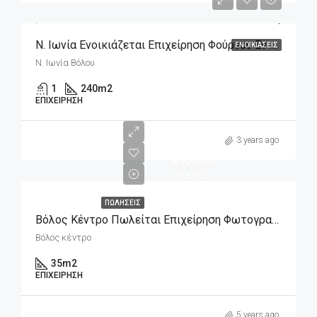
6€/m2
Ν. Ιωνία Ενοικιάζεται Επιχείρηση Φούρνου Εν Λειτουργία 240m2
ΕΝΟΙΚΙΆΣΕΙΣ
Ν. Ιωνία Βόλου
1
240
m2
ΕΠΙΧΕΊΡΗΣΗ
3 years ago
21,000€
600€/m2
ΠΩΛΉΣΕΙΣ
Βόλος Κέντρο Πωλείται Επιχείρηση Φωτογραφείου 35m2
Βόλος κέντρο
35
m2
ΕΠΙΧΕΊΡΗΣΗ
5 years ago