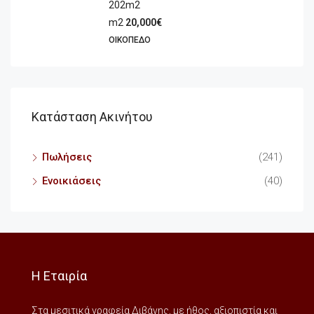
202m2
m2
20,000€
ΟΙΚΌΠΕΔΟ
Κατάσταση Ακινήτου
Πωλήσεις
(241)
Ενοικιάσεις
(40)
Η Εταιρία
Στα μεσιτικά γραφεία Διβάνης, με ήθος, αξιοπιστία και