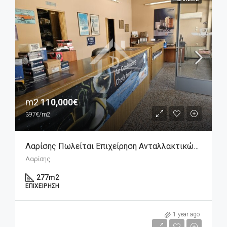
m2
110,000€
397€/m2
Λαρίσης Πωλείται Επιχείρηση Ανταλλακτικών Αυτοκινήτων
Λαρίσης
277
m2
ΕΠΙΧΕΊΡΗΣΗ
1,500€
1 year ago