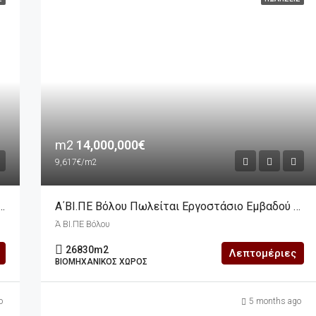
m2
14,000,000€
9,617€/m2
ζεται Γωνιακό Κατάστημα 100m2 Με 13m2 Πατάρι
Α΄ΒΙ.ΠΕ Βόλου Πωλείται Εργοστάσιο Εμβαδού 145.570m2
Ά ΒΙ.ΠΕ Βόλου
26830
m2
Λεπτομέριες
ΒΙΟΜΗΧΑΝΙΚΌΣ ΧΏΡΟΣ
o
5 months ago