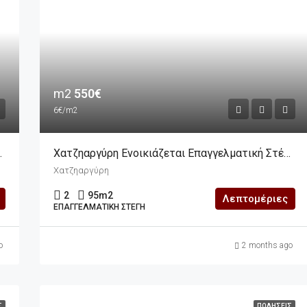
m2
550€
6€/m2
Κατάστημα 80m2
Χατζηαργύρη Ενοικιάζεται Επαγγελματική Στέγη 95m2
Χατζηαργύρη
2
95
m2
Λεπτομέριες
ΕΠΑΓΓΕΛΜΑΤΙΚΉ ΣΤΈΓΗ
o
2 months ago
Σ
ΠΩΛΉΣΕΙΣ