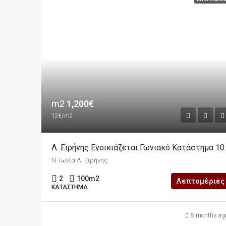
m2
1,200€
12€/m2
Λ. Ειρήνης Ενοικιά
Ν. Ιωνία Λ. Ειρήνης
2
100
m2
Λεπτομέριες
ΚΑΤΆΣΤΗΜΑ
5 months ag