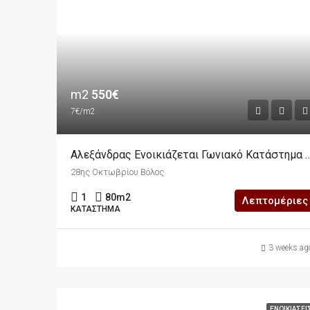
m2
550€
7€/m2
Αλεξάνδρας Ενοικιάζεται Γωνιακό 
28ης Οκτωβρίου Βόλος
1
80
m2
Λεπτομέριες
ΚΑΤΆΣΤΗΜΑ
3 weeks ag
ΕΝΟΙΚΙΆΣΕΙ