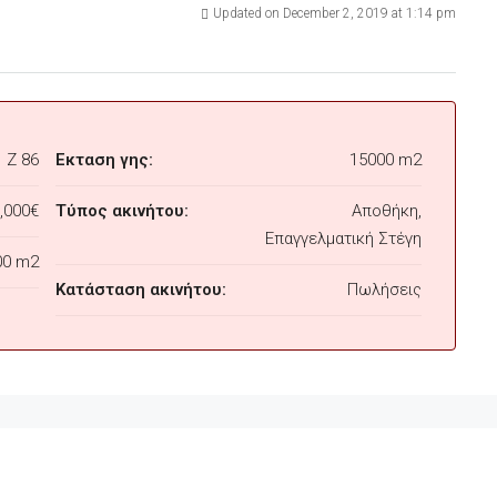
Updated on December 2, 2019 at 1:14 pm
Z 86
Εκταση γης:
15000 m2
,000€
Τύπος ακινήτου:
Αποθήκη,
Επαγγελματική Στέγη
00 m2
Κατάσταση ακινήτου:
Πωλήσεις