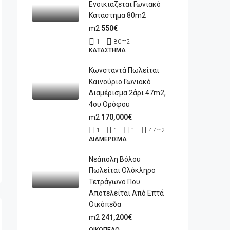
Ενοικιάζεται Γωνιακό
Κατάστημα 80m2
m2
550€
1
80
m2
ΚΑΤΆΣΤΗΜΑ
Κωνσταντά Πωλείται
Καινούριο Γωνιακό
Διαμέρισμα 2άρι 47m2,
4ου Ορόφου
m2
170,000€
1
1
1
47
m2
ΔΙΑΜΈΡΙΣΜΑ
Νεάπολη Βόλου
Πωλείται Ολόκληρο
Τετράγωνο Που
Αποτελείται Από Επτά
Οικόπεδα
m2
241,200€