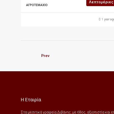
Λεπτομέριες
ΑΓΡΟΤΕΜΆΧΙΟ
1 year ag
Prev
Η Εταιρία
Στα μεσιτικά γραφεία Διβάνης, με ήθος, αξιοπιστία και