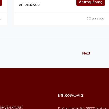
Λεπτομέριες
ΑΓΡΟΤΕΜΆΧΙΟ
o
2 years ago
Next
Επικοινωνία
 επαγγελματισμό
Κ. Καρτάλη 97 - 38221 Βόλος