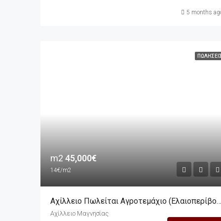
5 months ag
ΠΩΛΉΣΕΙ
m2
45,000€
14€/m2
Αχίλλειο Πωλείται Αγροτεμάχιο (ελαιοπερίβολο) 3.143,05m2 Μπροστά Στη
Αχίλλειο Μαγνησίας