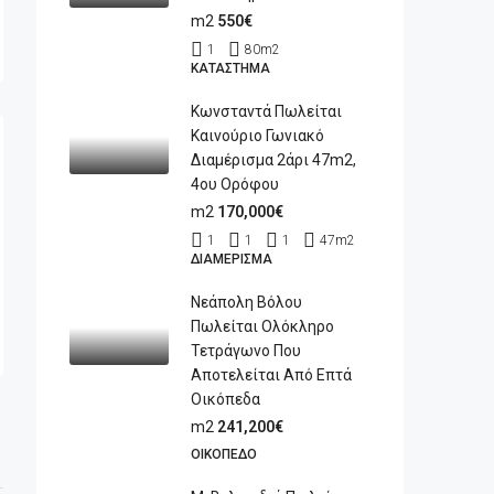
m2
550€
1
80
m2
ΚΑΤΆΣΤΗΜΑ
Κωνσταντά Πωλείται
Καινούριο Γωνιακό
Διαμέρισμα 2άρι 47m2,
4ου Ορόφου
m2
170,000€
1
1
1
47
m2
ΔΙΑΜΈΡΙΣΜΑ
Νεάπολη Βόλου
Πωλείται Ολόκληρο
Τετράγωνο Που
Αποτελείται Από Επτά
Οικόπεδα
m2
241,200€
ΟΙΚΌΠΕΔΟ