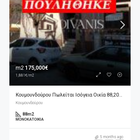
m2
175,000€
1,881€/m2
Κουμουνδούρου Πωλείται Ισόγεια Οικία 88,20m2
Κουμουνδούρου
88
m2
ΜΟΝΟΚΑΤΟΙΚΊΑ
m2
230,000€
5 months ago