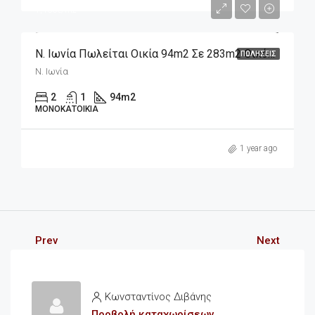
1,436€/m2
Ν. Ιωνία Πωλείται Οικία 94m2 Σε 283m2 Οικόπεδο
ΠΩΛΉΣΕΙΣ
Ν. Ιωνία
2
1
94
m2
ΜΟΝΟΚΑΤΟΙΚΊΑ
1 year ago
Prev
Next
Κωνσταντίνος Διβάνης
Προβολή καταχωρίσεων