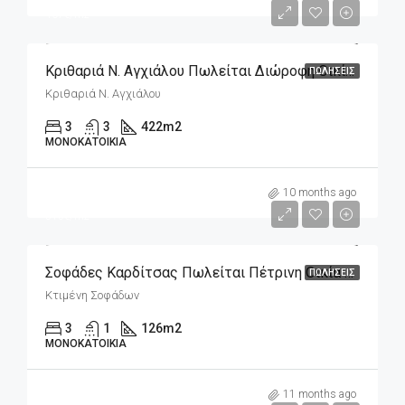
407€/m2
Κριθαριά Ν. Αγχιάλου Πωλείται Διώροφη Οικία 422,70m2 Σε 565m2 Οικόπεδο
ΠΩΛΉΣΕΙΣ
Κριθαριά Ν. Αγχιάλου
3
3
422
m2
ΜΟΝΟΚΑΤΟΙΚΊΑ
m2
65,000€
10 months ago
515€/m2
Σοφάδες Καρδίτσας Πωλείται Πέτρινη Οικία 126m2 Σε 654m2 Οικόπεδο
ΠΩΛΉΣΕΙΣ
Κτιμένη Σοφάδων
3
1
126
m2
ΜΟΝΟΚΑΤΟΙΚΊΑ
m2
135,000€
11 months ago