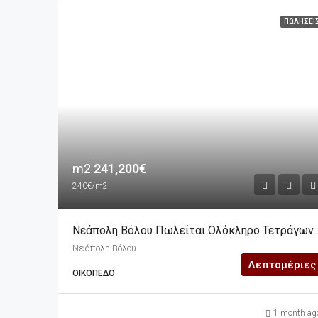
ΠΩΛΉΣΕΙ
m2
241,200€
240€/m2
Νεάπολη Βόλου Πωλείται Ολόκληρο Τετράγωνο Που
Νεάπολη Βόλου
Λεπτομέριες
ΟΙΚΌΠΕΔΟ
1 month ag