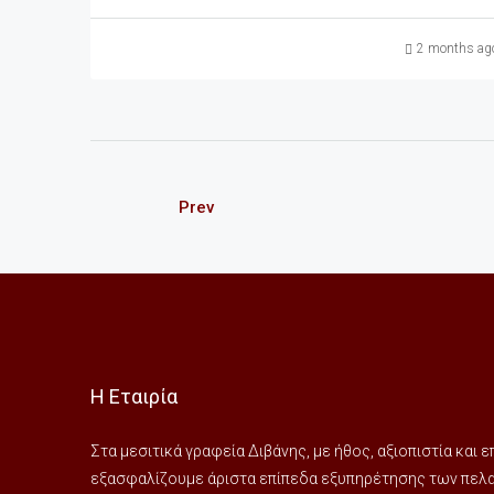
2 months ag
Prev
Η Εταιρία
Στα μεσιτικά γραφεία Διβάνης, με ήθος, αξιοπιστία και
εξασφαλίζουμε άριστα επίπεδα εξυπηρέτησης των πελατ