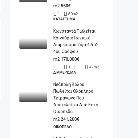
m2
550€
1
80
m2
ΚΑΤΆΣΤΗΜΑ
Κωνσταντά Πωλείται
Καινούριο Γωνιακό
Διαμέρισμα 2άρι 47m2,
4ου Ορόφου
m2
170,000€
1
1
1
47
m2
ΔΙΑΜΈΡΙΣΜΑ
Νεάπολη Βόλου
Πωλείται Ολόκληρο
Τετράγωνο Που
Αποτελείται Από Επτά
Οικόπεδα
m2
241,200€
ΟΙΚΌΠΕΔΟ