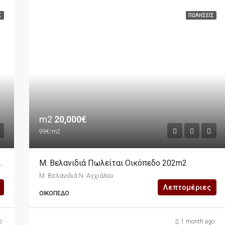
Σ
ΠΩΛΉΣΕΙΣ
m2
20,000€
99€/m2
 Αποτελείται Από Επτά Οικόπεδα
Μ. Βελανιδιά Πωλείται Οικόπεδο 202m2
Μ. Βελανιδιά Ν. Αγχιάλου
Λεπτομέριες
ΟΙΚΌΠΕΔΟ
o
1 month ago