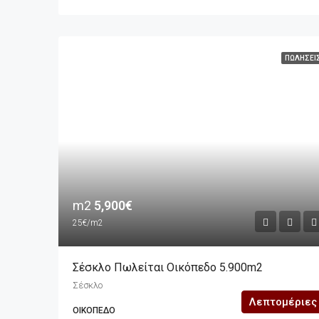
ΠΩΛΉΣΕΙ
m2
5,900€
25€/m2
Σέσκλο Πωλείται Οικόπεδο 5.900m2
Σέσκλο
Λεπτομέριες
ΟΙΚΌΠΕΔΟ