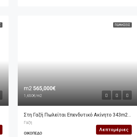
Σ
ΠΩΛΉΣΕΙΣ
m2
565,000€
1,650€/m2
Στη Γαζή Πωλείται Επενδυτικό Ακίνητο 343m2 (οικόπεδο), Διαμπερές
Γαζή
Λεπτομέριες
ΟΙΚΌΠΕΔΟ