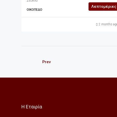
Σέσκλο
Λεπτομέριες
ΟΙΚΌΠΕΔΟ
2 months ag
Prev
Η Εταιρία