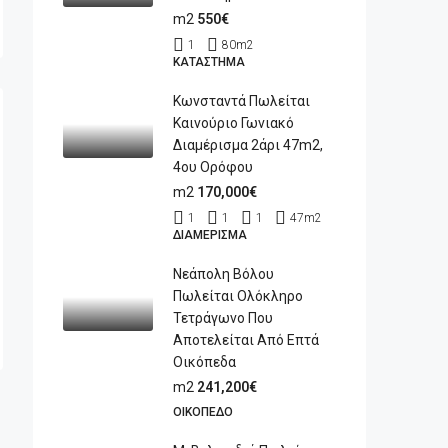
m2
550€
1
80
m2
ΚΑΤΆΣΤΗΜΑ
Κωνσταντά Πωλείται
Καινούριο Γωνιακό
Διαμέρισμα 2άρι 47m2,
4ου Ορόφου
m2
170,000€
1
1
1
47
m2
ΔΙΑΜΈΡΙΣΜΑ
Νεάπολη Βόλου
Πωλείται Ολόκληρο
Τετράγωνο Που
Αποτελείται Από Επτά
Οικόπεδα
m2
241,200€
ΟΙΚΌΠΕΔΟ