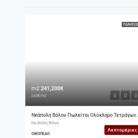
ΠΩΛΉΣΕΙ
m2
241,200€
240€/m2
Νεάπολη Βόλου Πωλείται Ολόκληρο Τετράγωνο Που
Νεάπολη Βόλου
Λεπτομέριες
ΟΙΚΌΠΕΔΟ