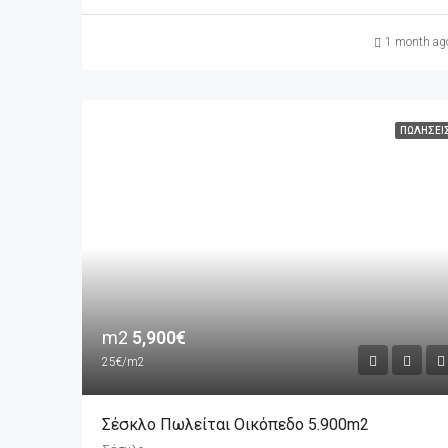
1 month ag
ΠΩΛΉΣΕΙ
m2
5,900€
25€/m2
Σέσκλο Πωλείται Οικόπεδο 5.900m2