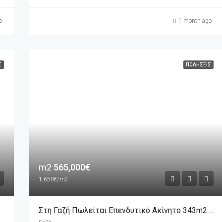
o
1 month ago
Σ
ΠΩΛΉΣΕΙΣ
m2
565,000€
1,650€/m2
Στη Γαζή Πωλείται Επενδυτικό Ακίνητο 343m2 (οικόπεδο), Διαμπερές