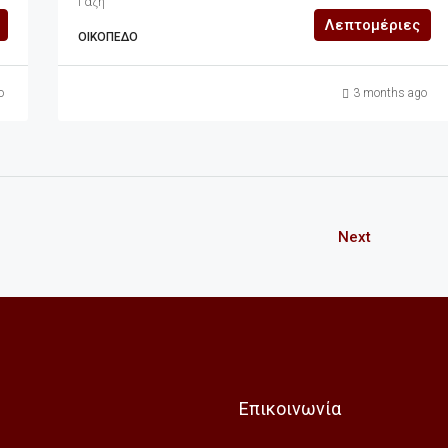
Γαζή
Λεπτομέριες
ΟΙΚΌΠΕΔΟ
o
3 months ago
Next
Επικοινωνία