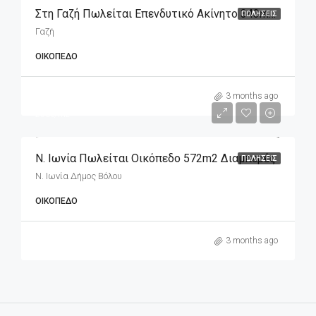
Στη Γαζή Πωλείται Επενδυτικό Ακίνητο 343m2 (οικόπεδο), Διαμπερές
ΠΩΛΉΣΕΙΣ
Γαζή
ΟΙΚΌΠΕΔΟ
m2
143,000€
3 months ago
250€/m2
Ν. Ιωνία Πωλείται Οικόπεδο 572m2 Διαμπερές
ΠΩΛΉΣΕΙΣ
Ν. Ιωνία Δήμος Βόλου
ΟΙΚΌΠΕΔΟ
3 months ago