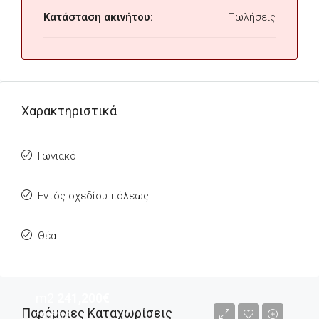
Κατάσταση ακινήτου:
Πωλήσεις
Χαρακτηριστικά
Γωνιακό
Εντός σχεδίου πόλεως
Θέα
m2
241,200€
Παρόμοιες Καταχωρίσεις
240€/m2