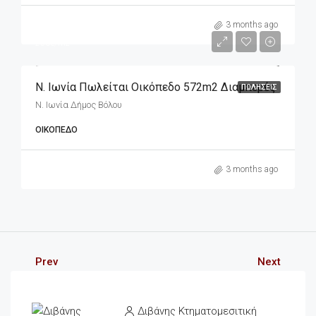
m2
143,000€
3 months ago
250€/m2
Ν. Ιωνία Πωλείται Οικόπεδο 572m2 Διαμπερές
ΠΩΛΉΣΕΙΣ
Ν. Ιωνία Δήμος Βόλου
ΟΙΚΌΠΕΔΟ
3 months ago
Prev
Next
Διβάνης Κτηματομεσιτική