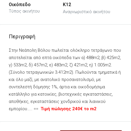
Οικόπεδο
K12
Τύπος ακινήτου
Αναγνωριστικό ακινήτου
Περιγραφή
Στην Νεάπολη Βόλου πωλείται ολόκληρο τετράγωνο που
αποτελείται από επτά οικόπεδα των α) 488m2, β) 425m2,
γ) 533m2, δ) 457m2, ε) 483m2, ζ) 421m2, η) 1.005m2.
(Σύνολο τετραγωνικών 3.412m2). Πωλούνται τμηματικά ή
και όλο μαζί, με ανατολικό προσανατολισμό, με
συντελεστή δόμησης 1%, άρτια και οικοδομήσιμα
κατάλληλο για κατοικίες, βιοτεχνικές εγκαταστάσεις,
αποθήκες, εγκαταστάσεις χονδρικού και λιανικού
εμπορίου….. ==
Τιμή πώλησης 240€ το m2