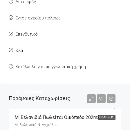
Διαμπερές
Εντός σχεδίου πόλεως
Επενδυτικό
Θέα
Κατάλληλο για επαγγελματική χρήση
m2
20,000€
Παρόμοιες Καταχωρίσεις
99€/m2
Μ. Βελανιδιά Πωλείται Οικόπεδο 202m2
ΠΩΛΉΣΕΙΣ
Μ. Βελανιδιά Ν. Αγχιάλου