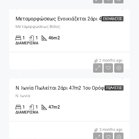
Μεταμορφώσεως Ενοικιάζεται 2άρι 46m2, 3ου Ορόφου
ΕΝΟΙΚΙΆΣΕΙΣ
Μεταμορφώσεως Βόλος
1
1
46
m2
ΔΙΑΜΈΡΙΣΜΑ
m2
72,000€
2 months ago
1,530€/m2
Ν. Ιωνία Πωλείται 2άρι 47m2 1ου Ορόφου Διαμπερές
ΠΩΛΉΣΕΙΣ
Ν. Ιωνία
1
1
47
m2
ΔΙΑΜΈΡΙΣΜΑ
m2
157,000€
3 months ago
1,744€/m2