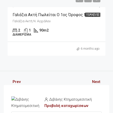
Γαλάζια Ακτή Πωλείται Ο 1ος Όροφος Μιας Διπλοκατοικίας 90m2 Μπροστά Στη Θάλασσα
ΠΩΛΉΣΕΙΣ
Γαλάζια Ακτή Ν. Αγχιάλου
2
1
90
m2
ΔΙΑΜΈΡΙΣΜΑ
6 months ago
Prev
Next
Διβάνης Κτηματομεσιτική
Προβολή καταχωρίσεων