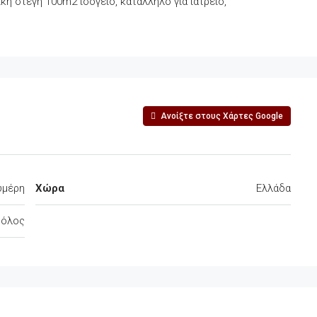
κή στέγη 100m2 ισόγειο, κατάλληλο για ιατρείο,
Ανοίξτε στους Χάρτες Google
υμέρη
Χώρα
Ελλάδα
Βόλος