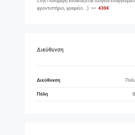
Στην Πολυμέρη ενοικιάζεται ισόγεια επαγγελματι
φροντιστήριο, γραφείο….) ==
430€
Διεύθυνση
Διεύθυνση
Πολ
Πόλη