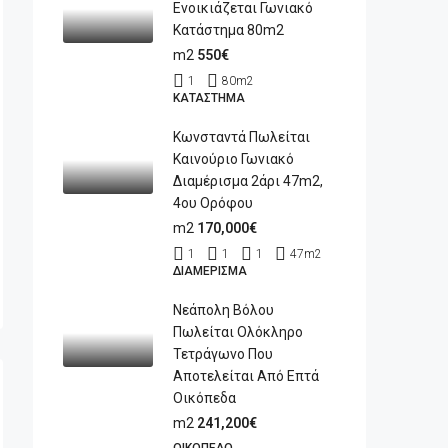
Ενοικιάζεται Γωνιακό
Κατάστημα 80m2
m2
550€
1
80
m2
ΚΑΤΆΣΤΗΜΑ
Κωνσταντά Πωλείται
Καινούριο Γωνιακό
Διαμέρισμα 2άρι 47m2,
4ου Ορόφου
m2
170,000€
1
1
1
47
m2
ΔΙΑΜΈΡΙΣΜΑ
Νεάπολη Βόλου
Πωλείται Ολόκληρο
Τετράγωνο Που
Αποτελείται Από Επτά
Οικόπεδα
m2
241,200€