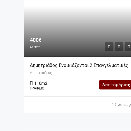
400€
4€/m2
Δημητριάδος Ενοικιάζονται 2 Επαγγ
Δημητριάδος
110
m2
Λεπτομέριες
ΓΡΑΦΕΊΟ
7 years ag