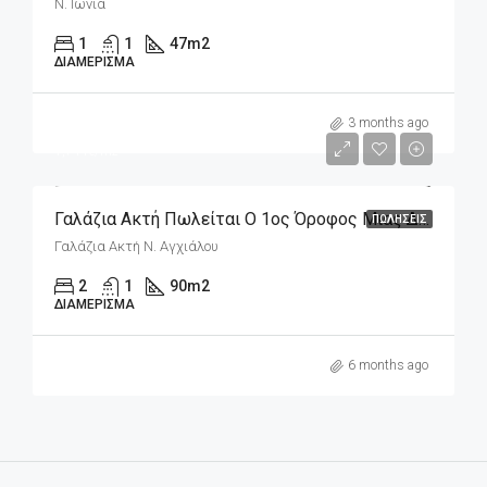
Ν. Ιωνία
1
1
47
m2
ΔΙΑΜΈΡΙΣΜΑ
m2
157,000€
3 months ago
1,744€/m2
Γαλάζια Ακτή Πωλείται Ο 1ος Όροφος Μιας Διπλοκατοικίας 90m2 Μπροστά Στη Θάλασσα
ΠΩΛΉΣΕΙΣ
Γαλάζια Ακτή Ν. Αγχιάλου
2
1
90
m2
ΔΙΑΜΈΡΙΣΜΑ
6 months ago