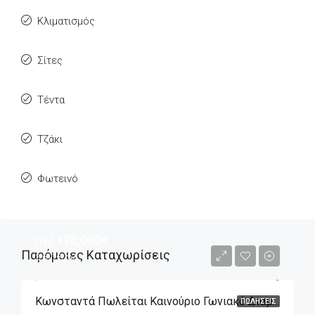
Κλιματισμός
Σίτες
Τέντα
Τζάκι
Φωτεινό
m2
170,000€
Παρόμοιες Καταχωρίσεις
3,617€/m2
Κωνσταντά Πωλείται Καινούριο Γωνιακό Διαμέρισμα 2άρι 47m2, 4ου Ορόφου
ΠΩΛΉΣΕΙΣ