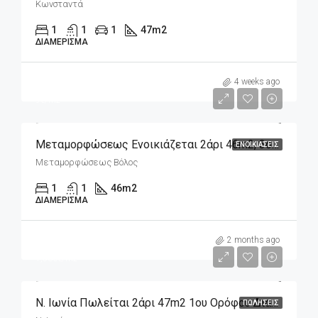
Κωνσταντά
1
1
1
47
m2
ΔΙΑΜΈΡΙΣΜΑ
m2
420€
4 weeks ago
9€/m2
Μεταμορφώσεως Ενοικιάζεται 2άρι 46m2, 3ου Ορόφου
ΕΝΟΙΚΙΆΣΕΙΣ
Μεταμορφώσεως Βόλος
1
1
46
m2
ΔΙΑΜΈΡΙΣΜΑ
m2
72,000€
2 months ago
1,530€/m2
Ν. Ιωνία Πωλείται 2άρι 47m2 1ου Ορόφου Διαμπερές
ΠΩΛΉΣΕΙΣ