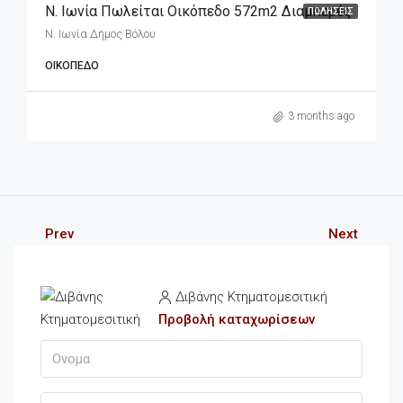
Ν. Ιωνία Πωλείται Οικόπεδο 572m2 Διαμπερές
ΠΩΛΉΣΕΙΣ
Ν. Ιωνία Δήμος Βόλου
ΟΙΚΌΠΕΔΟ
3 months ago
Prev
Next
Διβάνης Κτηματομεσιτική
Προβολή καταχωρίσεων