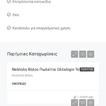
Επιτρέπονται κατοικίδια
Θέα
Κατάλληλο για επαγγελματική χρήση
m2
241,200€
Παρόμοιες Καταχωρίσεις
240€/m2
Νεάπολη Βόλου Πωλείται Ολόκληρο Τετράγωνο Που Αποτελείται Από Επτά Οικόπεδα
ΠΩΛΉΣΕΙΣ
Νεάπολη Βόλου
ΟΙΚΌΠΕΔΟ
m2
20,000€
1 month ago
99€/m2