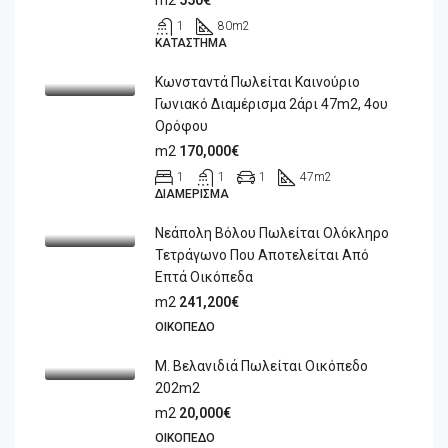
m2
550€
1
80
m2
ΚΑΤΆΣΤΗΜΑ
Κωνσταντά Πωλείται Καινούριο
Γωνιακό Διαμέρισμα 2άρι 47m2, 4ου
Ορόφου
m2
170,000€
1
1
1
47
m2
ΔΙΑΜΈΡΙΣΜΑ
Νεάπολη Βόλου Πωλείται Ολόκληρο
Τετράγωνο Που Αποτελείται Από
Επτά Οικόπεδα
m2
241,200€
ΟΙΚΌΠΕΔΟ
Μ. Βελανιδιά Πωλείται Οικόπεδο
202m2
m2
20,000€
ΟΙΚΌΠΕΔΟ