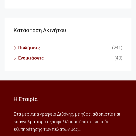
Κατάσταση Ακινήτου
Πωλήσεις
(241)
Ενοικιάσεις
(40)
Η Εταιρία
Στα μεσιτικά γραφεία Διβάνης, με ήθος, αξιοπιστία και
επαγγελματισμό εξασφαλίζουμε άριστα επίπεδα
εξυπηρέτησης των πελατών μας...