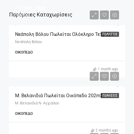
m2
241,200€
Παρόμοιες Καταχωρίσεις
240€/m2
Νεάπολη Βόλου Πωλείται Ολόκληρο Τετράγωνο Που Αποτελείται Από Επτά Οικόπεδα
ΠΩΛΉΣΕΙΣ
Νεάπολη Βόλου
ΟΙΚΌΠΕΔΟ
m2
20,000€
1 month ago
99€/m2
Μ. Βελανιδιά Πωλείται Οικόπεδο 202m2
ΠΩΛΉΣΕΙΣ
Μ. Βελανιδιά Ν. Αγχιάλου
ΟΙΚΌΠΕΔΟ
m2
5,900€
2 months ago