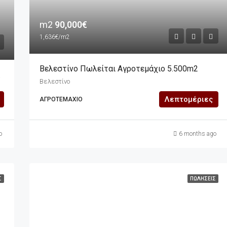
m2
90,000€
1,636€/m2
Βελεστίνο Πωλείται Αγροτεμάχιο 5.500m2
326m2
Βελεστίνο
Λεπτομέριες
ΑΓΡΟΤΕΜΆΧΙΟ
o
6 months ago
Σ
ΠΩΛΉΣΕΙΣ