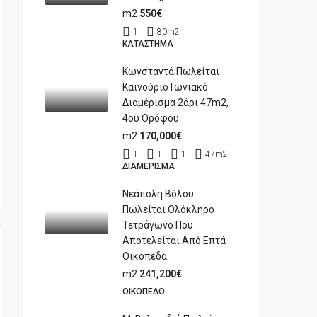
m2
550€
1
80
m2
ΚΑΤΆΣΤΗΜΑ
Κωνσταντά Πωλείται
Καινούριο Γωνιακό
Διαμέρισμα 2άρι 47m2,
4ου Ορόφου
m2
170,000€
1
1
1
47
m2
ΔΙΑΜΈΡΙΣΜΑ
Νεάπολη Βόλου
Πωλείται Ολόκληρο
Τετράγωνο Που
Αποτελείται Από Επτά
Οικόπεδα
m2
241,200€
ΟΙΚΌΠΕΔΟ