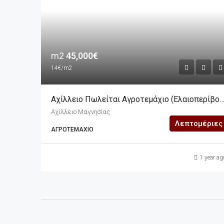
m2
45,000€
14€/m2
Αχίλλειο Πωλείται Αγροτεμάχιο (ελαιοπερίβολο) 3.143,05m2 Μπροστά Στη
Αχίλλειο Μαγνησίας
Λεπτομέριες
ΑΓΡΟΤΕΜΆΧΙΟ
1 year ag