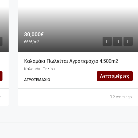
30,000€
666€/m2
 Θάλασσα
Καλαμάκι Πωλείται Αγροτεμάχιο 4.500m2
Καλαμάκι Πηλίου
Λεπτομέριες
ΑΓΡΟΤΕΜΆΧΙΟ
o
2 years ago