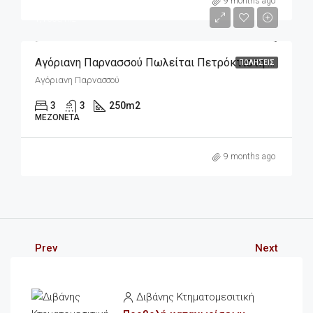
m2
290,000€
9 months ago
1,160€/m2
Αγόριανη Παρνασσού Πωλείται Πετρόκτιστη Μεζονέτα 250m2 Σε 300m2 Οικόπεδο
ΠΩΛΉΣΕΙΣ
Αγόριανη Παρνασσού
3
3
250
m2
ΜΕΖΟΝΈΤΑ
9 months ago
Prev
Next
Διβάνης Κτηματομεσιτική