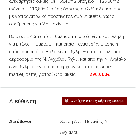
ανεξάρτητες οικίες, με 155,40m2 υπόγειο – 123,60m2
ισόγειο – 119,80m2 ο 1ος όροφος σε 334m2 οικόπεδο,
με νοτιοανατολικό προσανατολισμό. Διαθέτει χώρο
στάθμευσης για 2 αυτοκίνητα.
Βρίσκεται 40m από τη θάλασσα, η οποία είναι κατάλληλη
για μπάνιο – ψάρεμα – και σκάφη αναψυχής. Επίσης η
απόσταση από το Βόλο είναι 15χλμ. – από το Πολιτικό
αεροδρόμιο της Ν. Αγχιάλου 7χλμ. και από την Ν. Αγχίαλο
είναι 5χλμ. στην οποία υπάρχουν εστιατόρια, super
market, caffe, γιατροί φαρμακεία….. ==
290.000€
Διεύθυνση
Ανοίξτε στους Χάρτες Google
Διεύθυνση
Χρυσή Ακτή Παναγίας Ν.
Αγχιάλου