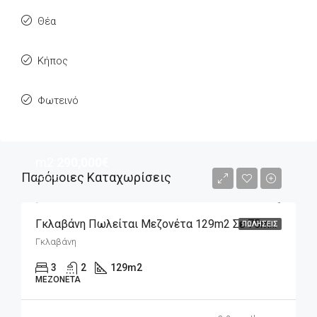
Θέα
Κήπος
Φωτεινό
m2
290,000€
Παρόμοιες Καταχωρίσεις
2€/m2
Γκλαβάνη Πωλείται Μεζονέτα 129m2 Σε 75m2 Οικόπεδο Πλήρως Ανακαινισμένη
ΠΩΛΉΣΕΙΣ
Γκλαβάνη
3
2
129
m2
ΜΕΖΟΝΈΤΑ