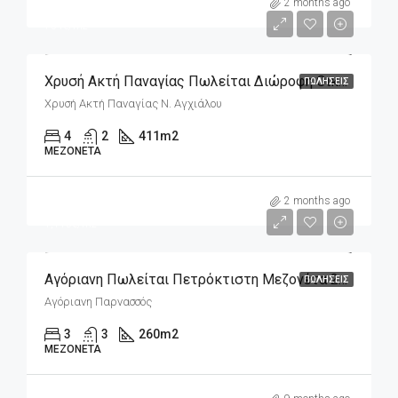
m2
310,000€
2 months ago
754€/m2
Χρυσή Ακτή Παναγίας Πωλείται Διώροφη Οικοδομή 411m2 Σε Οικόπεδο 282m2
ΠΩΛΉΣΕΙΣ
Χρυσή Ακτή Παναγίας Ν. Αγχιάλου
4
2
411
m2
ΜΕΖΟΝΈΤΑ
m2
290,000€
2 months ago
1,115€/m2
Αγόριανη Πωλείται Πετρόκτιστη Μεζονέτα 260m2 Σε 300m2 Οικόπεδο
ΠΩΛΉΣΕΙΣ
Αγόριανη Παρνασσός
3
3
260
m2
ΜΕΖΟΝΈΤΑ