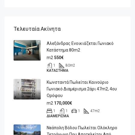
Τελευταία Ακίνητα
Αλεξάνδρας Ενοικιάζεται Γωνιακό
Κατάστημα 80m2
m2
550€
1
80
m2
ΚΑΤΆΣΤΗΜΑ
Κωνσταντά Πωλείται Καινούριο
Γωνιακό Διαμέρισμα 2άρι 47m2, 4ου
Ορόφου
m2
170,000€
1
1
1
47
m2
ΔΙΑΜΈΡΙΣΜΑ
Νεάπολη Βόλου Πωλείται Ολόκληρο
Τετράγωνο Που Αποτελείται Από