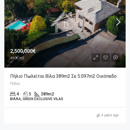
2,500,000€
490€/m2
Πήλιο Πωλείται Βίλα 389m2 Σε 5.097m2 Οικόπεδο
Πήλιο
4
5
389
m2
ΒΊΛΛΑ, GREEK EXCLUSIVE VILAS
4 years ago