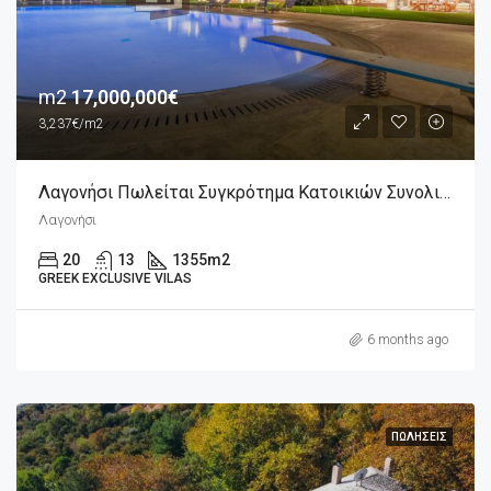
m2
17,000,000€
3,237€/m2
Λαγονήσι Πωλείται Συγκρότημα Κατοικιών Συνολικού Εμβαδού 1.355m2 Σε 5.252m2 Οικόπεδο Μπροστά Στη Θάλασσα
Λαγονήσι
20
13
1355
m2
GREEK EXCLUSIVE VILAS
6 months ago
ΠΩΛΉΣΕΙΣ