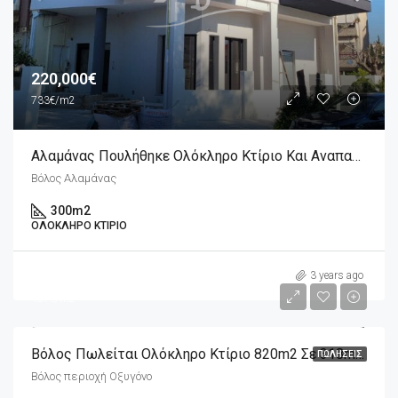
220,000€
733€/m2
Αλαμάνας Πουλήθηκε Ολόκληρο Κτίριο Και Αναπαλαιώνεται
Βόλος Αλαμάνας
300
m2
ΟΛΌΚΛΗΡΟ ΚΤΊΡΙΟ
400,000€
3 years ago
487€/m2
Βόλος Πωλείται Ολόκληρο Κτίριο 820m2 Σε 318m2 Οικόπεδο
ΠΩΛΉΣΕΙΣ
Βόλος περιοχή Οξυγόνο