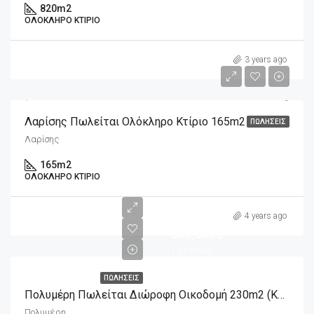
820
m2
ΟΛΌΚΛΗΡΟ ΚΤΊΡΙΟ
250,000€
3 years ago
1,515€/m2
Λαρίσης Πωλείται Ολόκληρο Κτίριο 165m2
ΠΩΛΉΣΕΙΣ
Λαρίσης
165
m2
ΟΛΌΚΛΗΡΟ ΚΤΊΡΙΟ
4 years ago
350,000€
1,521€/m2
ΠΩΛΉΣΕΙΣ
Πολυμέρη Πωλείται Διώροφη Οικοδομή 230m2 (κατάστημα – Οικία)
Πολυμέρη