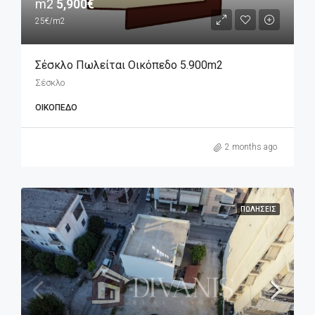
m2
5,900€
25€/m2
Σέσκλο Πωλείται Οικόπεδο 5.900m2
Σέσκλο
ΟΙΚΌΠΕΔΟ
2 months ago
ΠΩΛΉΣΕΙΣ