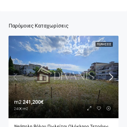
Παρόμοιες Καταχωρίσεις
ΠΩΛΉΣΕΙΣ
m2
241,200€
240€/m2
Νεάπολη Βόλου Πωλείται Ολόκληρο Τετράγωνο Που Αποτελείται Από Επτά Οικόπεδα