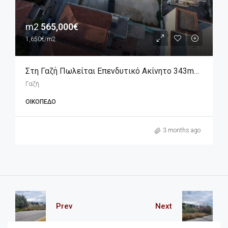
m2
565,000€
1,650€/m2
Στη Γαζή Πωλείται Επενδυτικό Ακίνητο 343m2 (οικόπεδο), Διαμπερές
Γαζή
ΟΙΚΌΠΕΔΟ
3 months ago
Prev
Next