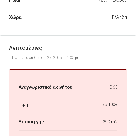
Πόλη
Νέες Παγασές
Χώρα
Ελλάδα
Λεπτομέριες
Updated on October 27, 2025 at 1:02 pm
Αναγνωριστικό ακινήτου:
D65
Τιμή:
75,400€
Εκταση γης:
290 m2