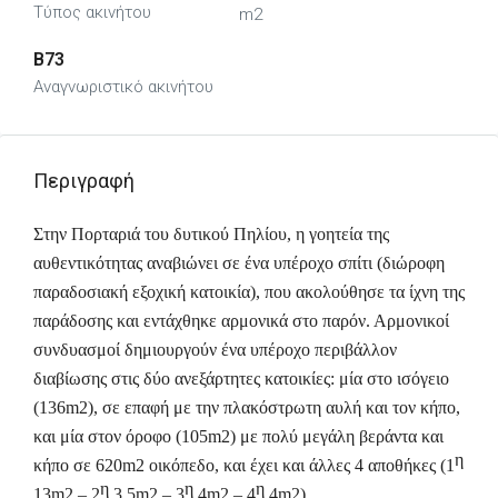
Τύπος ακινήτου
m2
B73
Αναγνωριστικό ακινήτου
Περιγραφή
Στην
Πορταριά
του δυτικού Πηλίου, η γοητεία της
αυθεντικότητας αναβιώνει σε ένα υπέροχο σπίτι (διώροφη
παραδοσιακή εξοχική κατοικία), που ακολούθησε τα ίχνη της
παράδοσης και εντάχθηκε αρμονικά στο παρόν. Αρμονικοί
συνδυασμοί δημιουργούν ένα υπέροχο περιβάλλον
διαβίωσης στις δύο ανεξάρτητες κατοικίες: μία στο ισόγειο
(136m2), σε επαφή με την πλακόστρωτη αυλή και τον κήπο,
και μία στον όροφο (105m2) με πολύ μεγάλη βεράντα και
η
κήπο σε 620m2 οικόπεδο, και έχει και άλλες 4 αποθήκες (1
η
η
η
13m2 – 2
3,5m2 – 3
4m2 – 4
4m2).