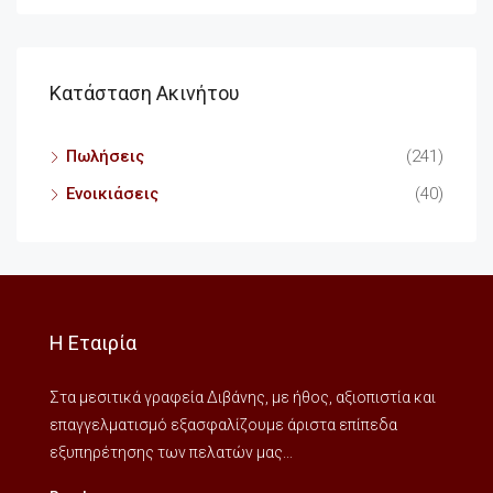
Κατάσταση Ακινήτου
Πωλήσεις
(241)
Ενοικιάσεις
(40)
Η Εταιρία
Στα μεσιτικά γραφεία Διβάνης, με ήθος, αξιοπιστία και
επαγγελματισμό εξασφαλίζουμε άριστα επίπεδα
εξυπηρέτησης των πελατών μας...