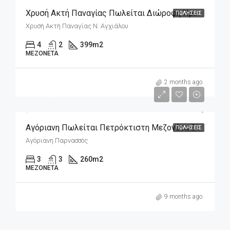
Χρυσή Ακτή Παναγίας Πωλείται Διώροφη Ημιτελής Οικοδομή 399m2 Σε Οικόπεδο 334m2
ΠΩΛΉΣΕΙΣ
Χρυσή Ακτή Παναγίας Ν. Αγχιάλου
4
2
399
m2
ΜΕΖΟΝΈΤΑ
m2
290,000€
2 months ago
1,115€/m2
Αγόριανη Πωλείται Πετρόκτιστη Μεζονέτα 260m2 Σε 300m2 Οικόπεδο
ΠΩΛΉΣΕΙΣ
Αγόριανη Παρνασσός
3
3
260
m2
ΜΕΖΟΝΈΤΑ
9 months ago