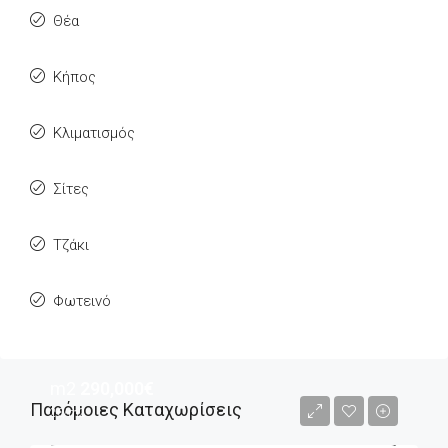
Θέα
Κήπος
Κλιματισμός
Σίτες
Τζάκι
Φωτεινό
m2
290,000€
Παρόμοιες Καταχωρίσεις
2€/m2