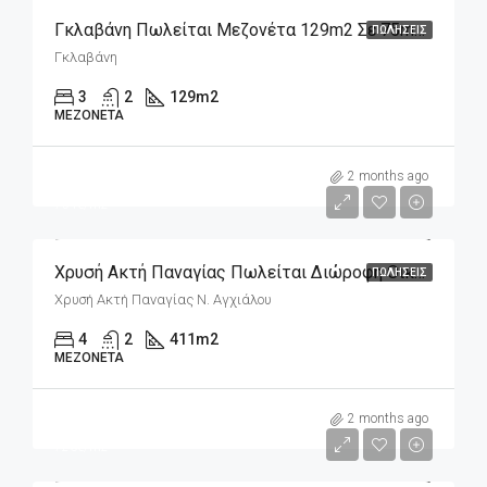
Γκλαβάνη Πωλείται Μεζονέτα 129m2 Σε 75m2 Οικόπεδο Πλήρως Ανακαινισμένη
ΠΩΛΉΣΕΙΣ
Γκλαβάνη
3
2
129
m2
ΜΕΖΟΝΈΤΑ
m2
310,000€
2 months ago
754€/m2
Χρυσή Ακτή Παναγίας Πωλείται Διώροφη Οικοδομή 411m2 Σε Οικόπεδο 282m2
ΠΩΛΉΣΕΙΣ
Χρυσή Ακτή Παναγίας Ν. Αγχιάλου
4
2
411
m2
ΜΕΖΟΝΈΤΑ
m2
290,000€
2 months ago
726€/m2