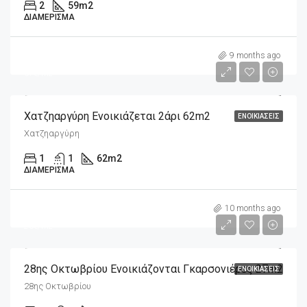
2
59
m2
ΔΙΑΜΈΡΙΣΜΑ
m2
420€
9 months ago
67€/m2
Χατζηαργύρη Ενοικιάζεται 2άρι 62m2
ΕΝΟΙΚΙΆΣΕΙΣ
Χατζηαργύρη
1
1
62
m2
ΔΙΑΜΈΡΙΣΜΑ
m2
550€
10 months ago
20€/m2
28ης Οκτωβρίου Ενοικιάζονται Γκαρσονιέρες 27m2
ΕΝΟΙΚΙΆΣΕΙΣ
28ης Οκτωβρίου