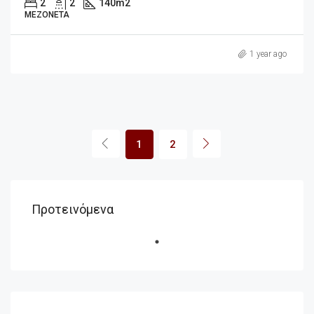
2
2
140
m2
ΜΕΖΟΝΈΤΑ
1 year ago
1
2
Προτεινόμενα