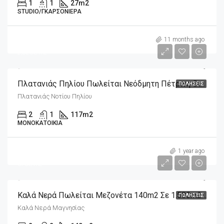
1
1
27
m2
STUDIO/ΓΚΑΡΣΟΝΙΈΡΑ
m2
330,000€
11 months ago
2,820€/m2
Πλατανιάς Πηλίου Πωλείται Νεόδμητη Πέτρινη Οικία 117m2 Σε 1.037m2 Οικόπεδο
ΠΩΛΉΣΕΙΣ
Πλατανιάς Νοτίου Πηλίου
2
1
117
m2
ΜΟΝΟΚΑΤΟΙΚΊΑ
m2
370,000€
1 year ago
370€/m2
Καλά Νερά Πωλείται Μεζονέτα 140m2 Σε 1.500m2 Οικόπεδο
ΠΩΛΉΣΕΙΣ
Καλά Νερά Μαγνησίας