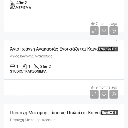
40
m2
ΔΙΑΜΈΡΙΣΜΑ
m2
370€
7 months ago
1,027€/m2
Άγιο Ιωάννη Ανακασιάς Ενοικιάζεται Καινούρια Ημιυπόγεια Γκαρσονιέρα (studio) 36m2
ΕΝΟΙΚΙΆΣΕΙΣ
Άγιος Ιωάννης Ανακασιάς
1
1
36
m2
STUDIO/ΓΚΑΡΣΟΝΙΈΡΑ
m2
159,000€
9 months ago
2,700€/m2
Περιοχή Μεταμορφώσεως Πωλείται Καινούριο Διαμέρισμα Μεζονέτα 59m2
ΠΩΛΉΣΕΙΣ
Περιοχή Μεταμορφώσεως