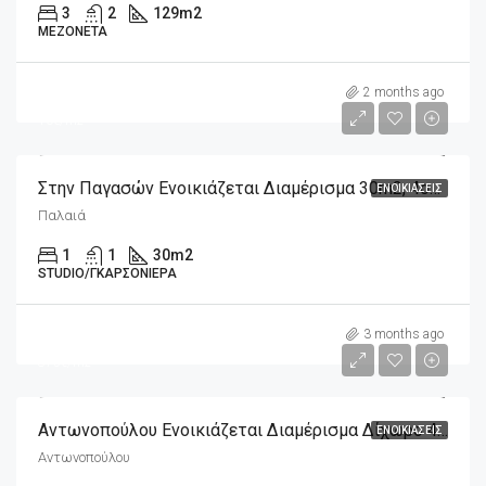
3
2
129
m2
ΜΕΖΟΝΈΤΑ
m2
300€
2 months ago
10€/m2
Στην Παγασών Ενοικιάζεται Διαμέρισμα 30m2, 4ου Ορόφου
ΕΝΟΙΚΙΆΣΕΙΣ
Παλαιά
1
1
30
m2
STUDIO/ΓΚΑΡΣΟΝΙΈΡΑ
m2
350€
3 months ago
875€/m2
Αντωνοπούλου Ενοικιάζεται Διαμέρισμα Δίχωρο 40m2
ΕΝΟΙΚΙΆΣΕΙΣ
Αντωνοπούλου