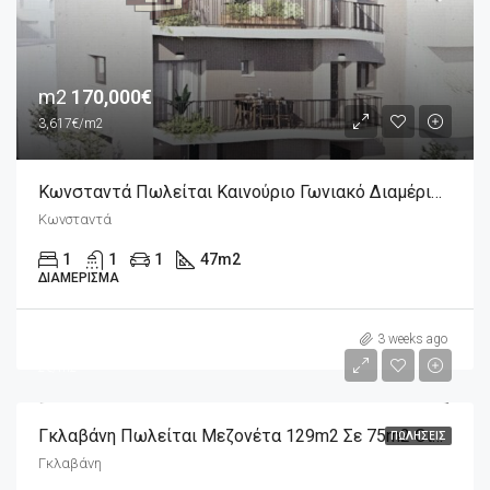
m2
170,000€
3,617€/m2
Κωνσταντά Πωλείται Καινούριο Γωνιακό Διαμέρισμα 2άρι 47m2, 4ου Ορόφου
Κωνσταντά
1
1
1
47
m2
ΔΙΑΜΈΡΙΣΜΑ
m2
290,000€
3 weeks ago
2€/m2
Γκλαβάνη Πωλείται Μεζονέτα 129m2 Σε 75m2 Οικόπεδο Πλήρως Ανακαινισμένη
ΠΩΛΉΣΕΙΣ
Γκλαβάνη