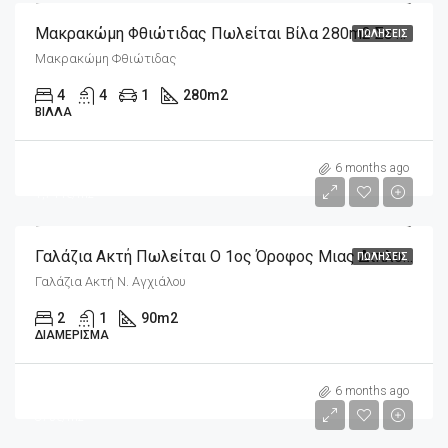
Μακρακώμη Φθιώτιδας Πωλείται Βίλα 280m2 Σε 4.032m2 Οικόπεδο Με Πισίνα
ΠΩΛΉΣΕΙΣ
Μακρακώμη Φθιώτιδας
4
4
1
280
m2
ΒΊΛΛΑ
m2
157,000€
6 months ago
1,744€/m2
Γαλάζια Ακτή Πωλείται Ο 1ος Όροφος Μιας Διπλοκατοικίας 90m2 Μπροστά Στη Θάλασσα
ΠΩΛΉΣΕΙΣ
Γαλάζια Ακτή Ν. Αγχιάλου
2
1
90
m2
ΔΙΑΜΈΡΙΣΜΑ
m2
350€
6 months ago
875€/m2