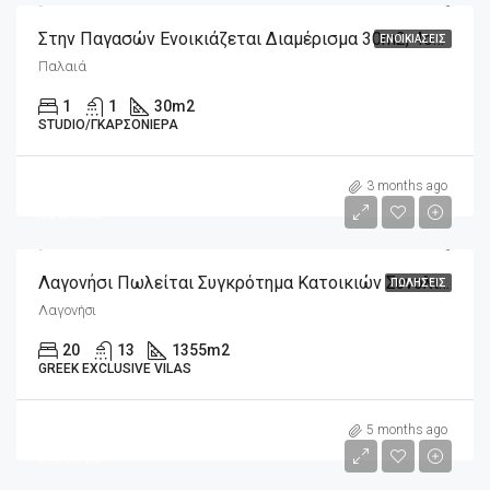
Στην Παγασών Ενοικιάζεται Διαμέρισμα 30m2, 4ου Ορόφου
ΕΝΟΙΚΙΆΣΕΙΣ
Παλαιά
1
1
30
m2
STUDIO/ΓΚΑΡΣΟΝΙΈΡΑ
m2
17,000,000€
3 months ago
3,237€/m2
Λαγονήσι Πωλείται Συγκρότημα Κατοικιών Συνολικού Εμβαδού 1.355m2 Σε 5.252m2 Οικόπεδο Μπροστά Στη Θάλασσα
ΠΩΛΉΣΕΙΣ
Λαγονήσι
20
13
1355
m2
GREEK EXCLUSIVE VILAS
m2
750,000€
5 months ago
2,678€/m2