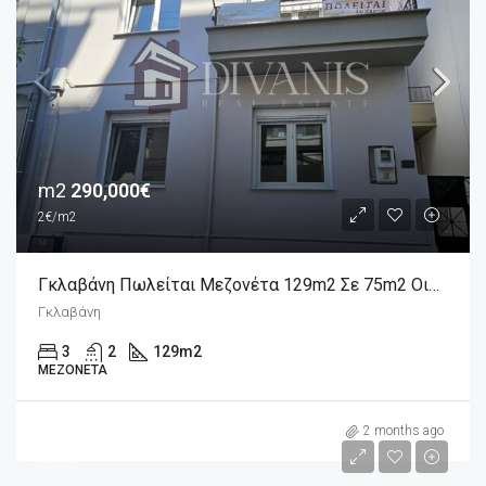
m2
290,000€
2€/m2
Γκλαβάνη Πωλείται Μεζονέτα 129m2 Σε 75m2 Οικόπεδο Πλήρως Ανακαινισμένη
Γκλαβάνη
3
2
129
m2
ΜΕΖΟΝΈΤΑ
m2
420€
2 months ago
9€/m2