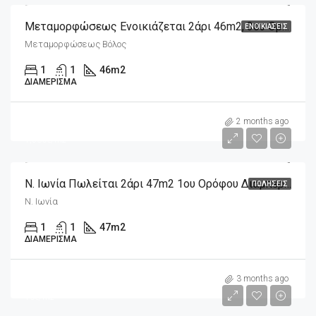
Μεταμορφώσεως Ενοικιάζεται 2άρι 46m2, 3ου Ορόφου
ΕΝΟΙΚΙΆΣΕΙΣ
Μεταμορφώσεως Βόλος
1
1
46
m2
ΔΙΑΜΈΡΙΣΜΑ
m2
72,000€
2 months ago
1,530€/m2
Ν. Ιωνία Πωλείται 2άρι 47m2 1ου Ορόφου Διαμπερές
ΠΩΛΉΣΕΙΣ
Ν. Ιωνία
1
1
47
m2
ΔΙΑΜΈΡΙΣΜΑ
m2
300€
3 months ago
10€/m2