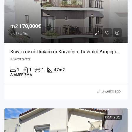
m2
170,000€
3,617€/m2
Κωνσταντά Πωλείται Καινούριο Γωνιακό Διαμέρισμα 2άρι 47m2, 4ου Ορόφου
Κωνσταντά
1
1
1
47
m2
ΔΙΑΜΈΡΙΣΜΑ
3 weeks ago
ΠΩΛΉΣΕΙΣ