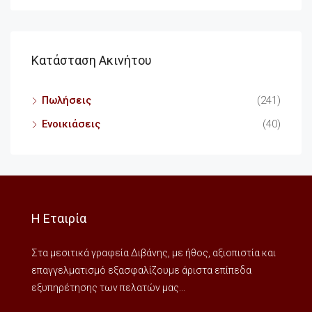
Κατάσταση Ακινήτου
Πωλήσεις
(241)
Ενοικιάσεις
(40)
Η Εταιρία
Στα μεσιτικά γραφεία Διβάνης, με ήθος, αξιοπιστία και
επαγγελματισμό εξασφαλίζουμε άριστα επίπεδα
εξυπηρέτησης των πελατών μας...