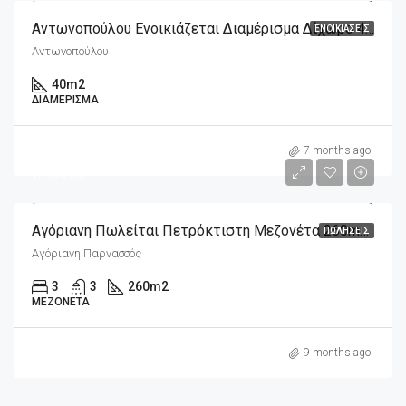
Αντωνοπούλου Ενοικιάζεται Διαμέρισμα Δίχωρο 40m2
ΕΝΟΙΚΙΆΣΕΙΣ
Αντωνοπούλου
40
m2
ΔΙΑΜΈΡΙΣΜΑ
m2
290,000€
7 months ago
1,115€/m2
Αγόριανη Πωλείται Πετρόκτιστη Μεζονέτα 260m2 Σε 300m2 Οικόπεδο
ΠΩΛΉΣΕΙΣ
Αγόριανη Παρνασσός
3
3
260
m2
ΜΕΖΟΝΈΤΑ
9 months ago