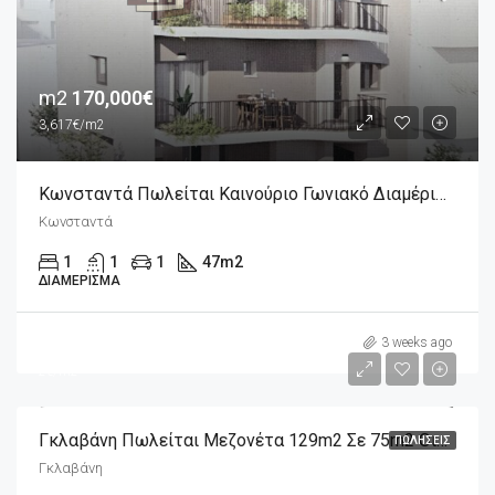
m2
170,000€
3,617€/m2
Κωνσταντά Πωλείται Καινούριο Γωνιακό Διαμέρισμα 2άρι 47m2, 4ου Ορόφου
Κωνσταντά
1
1
1
47
m2
ΔΙΑΜΈΡΙΣΜΑ
m2
290,000€
3 weeks ago
2€/m2
Γκλαβάνη Πωλείται Μεζονέτα 129m2 Σε 75m2 Οικόπεδο Πλήρως Ανακαινισμένη
ΠΩΛΉΣΕΙΣ
Γκλαβάνη