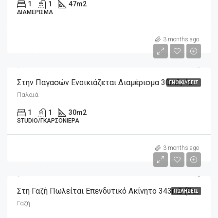
1
1
47
m2
ΔΙΑΜΈΡΙΣΜΑ
m2
300€
3 months ago
10€/m2
Στην Παγασών Ενοικιάζεται Διαμέρισμα 30m2, 4ου Ορόφου
ΕΝΟΙΚΙΆΣΕΙΣ
Παλαιά
1
1
30
m2
STUDIO/ΓΚΑΡΣΟΝΙΈΡΑ
m2
565,000€
3 months ago
1,650€/m2
Στη Γαζή Πωλείται Επενδυτικό Ακίνητο 343m2 (οικόπεδο), Διαμπερές
ΠΩΛΉΣΕΙΣ
Γαζή