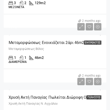
3
2
129
m2
ΜΕΖΟΝΈΤΑ
m2
420€
2 months ago
9€/m2
Μεταμορφώσεως Ενοικιάζεται 2άρι 46m2, 3ου Ορόφου
ΕΝΟΙΚΙΆΣΕΙΣ
Μεταμορφώσεως Βόλος
1
1
46
m2
ΔΙΑΜΈΡΙΣΜΑ
m2
310,000€
2 months ago
754€/m2
Χρυσή Ακτή Παναγίας Πωλείται Διώροφη Οικοδομή 411m2 Σε Οικόπεδο 282m2
ΠΩΛΉΣΕΙΣ
Χρυσή Ακτή Παναγίας Ν. Αγχιάλου