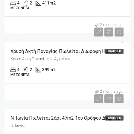
4
2
411
m2
ΜΕΖΟΝΈΤΑ
m2
290,000€
2 months ago
726€/m2
Χρυσή Ακτή Παναγίας Πωλείται Διώροφη Ημιτελής Οικοδομή 399m2 Σε Οικόπεδο 334m2
ΠΩΛΉΣΕΙΣ
Χρυσή Ακτή Παναγίας Ν. Αγχιάλου
4
2
399
m2
ΜΕΖΟΝΈΤΑ
m2
72,000€
2 months ago
1,530€/m2
Ν. Ιωνία Πωλείται 2άρι 47m2 1ου Ορόφου Διαμπερές
ΠΩΛΉΣΕΙΣ
Ν. Ιωνία