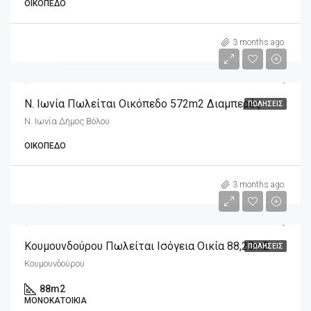
ΟΙΚΌΠΕΔΟ
m2
143,000€
3 months ago
250€/m2
Ν. Ιωνία Πωλείται Οικόπεδο 572m2 Διαμπερές
ΠΩΛΉΣΕΙΣ
Ν. Ιωνία Δήμος Βόλου
ΟΙΚΌΠΕΔΟ
m2
175,000€
3 months ago
1,881€/m2
Κουμουνδούρου Πωλείται Ισόγεια Οικία 88,20m2
ΠΩΛΉΣΕΙΣ
Κουμουνδούρου
88
m2
ΜΟΝΟΚΑΤΟΙΚΊΑ