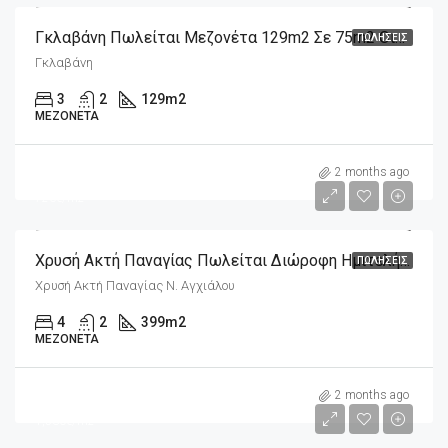
Γκλαβάνη Πωλείται Μεζονέτα 129m2 Σε 75m2 Οικόπεδο Πλήρως Ανακαινισμένη
ΠΩΛΉΣΕΙΣ
Γκλαβάνη
3
2
129
m2
ΜΕΖΟΝΈΤΑ
m2
290,000€
2 months ago
726€/m2
Χρυσή Ακτή Παναγίας Πωλείται Διώροφη Ημιτελής Οικοδομή 399m2 Σε Οικόπεδο 334m2
ΠΩΛΉΣΕΙΣ
Χρυσή Ακτή Παναγίας Ν. Αγχιάλου
4
2
399
m2
ΜΕΖΟΝΈΤΑ
m2
72,000€
2 months ago
1,530€/m2