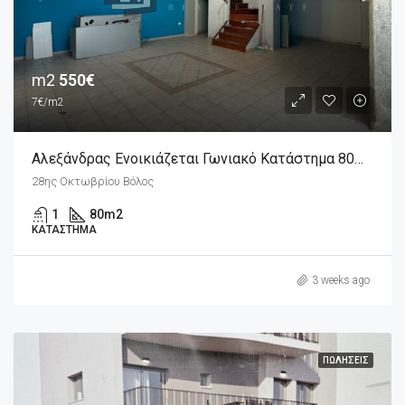
m2
550€
7€/m2
Αλεξάνδρας Ενοικιάζεται Γωνιακό Κατάστημα 80m2
28ης Οκτωβρίου Βόλος
1
80
m2
ΚΑΤΆΣΤΗΜΑ
3 weeks ago
ΠΩΛΉΣΕΙΣ