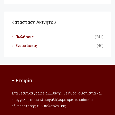
Κατάσταση Ακινήτου
Πωλήσεις
(241)
Ενοικιάσεις
(40)
Η Εταιρία
Στα μεσιτικά γραφεία Διβάνης, με ήθος, αξιοπιστία και
επαγγελματισμό εξασφαλίζουμε άριστα επίπεδα
εξυπηρέτησης των πελατών μας...