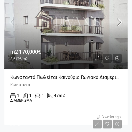
m2
170,000€
3,617€/m2
Κωνσταντά Πωλείται Καινούριο Γωνιακό Διαμέρισμα 2άρι 47m2, 4ου Ορόφου
Κωνσταντά
1
1
1
47
m2
ΔΙΑΜΈΡΙΣΜΑ
m2
290,000€
3 weeks ago
2€/m2