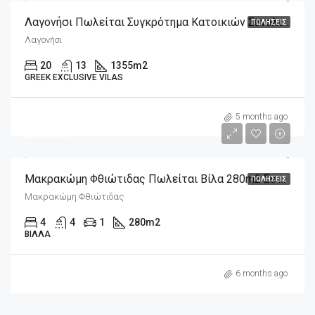
Λαγονήσι Πωλείται Συγκρότημα Κατοικιών Συνολικού Εμβαδού 1.355m2 Σε 5.252m2 Οικόπεδο Μπροστά Στη Θάλασσα
ΠΩΛΉΣΕΙΣ
Λαγονήσι
20
13
1355
m2
GREEK EXCLUSIVE VILAS
m2
750,000€
5 months ago
2,678€/m2
Μακρακώμη Φθιώτιδας Πωλείται Βίλα 280m2 Σε 4.032m2 Οικόπεδο Με Πισίνα
ΠΩΛΉΣΕΙΣ
Μακρακώμη Φθιώτιδας
4
4
1
280
m2
ΒΊΛΛΑ
6 months ago