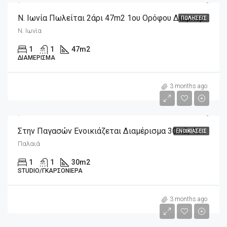
Ν. Ιωνία Πωλείται 2άρι 47m2 1ου Ορόφου Διαμπερές
ΠΩΛΉΣΕΙΣ
Ν. Ιωνία
1
1
47
m2
ΔΙΑΜΈΡΙΣΜΑ
m2
300€
3 months ago
10€/m2
Στην Παγασών Ενοικιάζεται Διαμέρισμα 30m2, 4ου Ορόφου
ΕΝΟΙΚΙΆΣΕΙΣ
Παλαιά
1
1
30
m2
STUDIO/ΓΚΑΡΣΟΝΙΈΡΑ
m2
1,200€
3 months ago
12€/m2