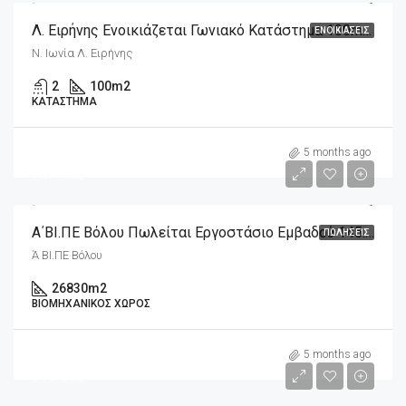
Λ. Ειρήνης Ενοικιάζεται Γωνιακό Κατάστημα 100m2 Με 13m2 Πατάρι
ΕΝΟΙΚΙΆΣΕΙΣ
Ν. Ιωνία Λ. Ειρήνης
2
100
m2
ΚΑΤΆΣΤΗΜΑ
m2
14,000,000€
5 months ago
9,617€/m2
Α΄ΒΙ.ΠΕ Βόλου Πωλείται Εργοστάσιο Εμβαδού 145.570m2
ΠΩΛΉΣΕΙΣ
Ά ΒΙ.ΠΕ Βόλου
26830
m2
ΒΙΟΜΗΧΑΝΙΚΌΣ ΧΏΡΟΣ
m2
17,000,000€
5 months ago
3,237€/m2