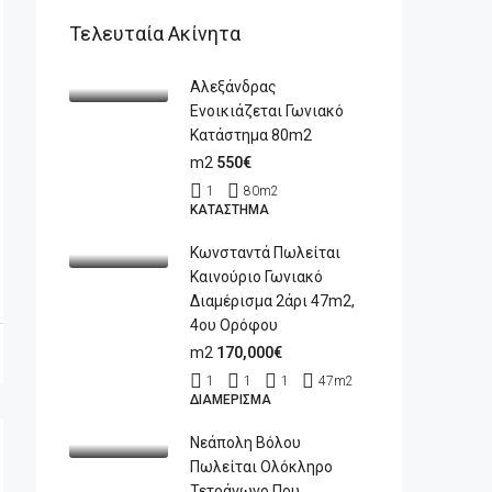
Τελευταία Ακίνητα
Αλεξάνδρας
Ενοικιάζεται Γωνιακό
Κατάστημα 80m2
m2
550€
1
80
m2
ΚΑΤΆΣΤΗΜΑ
Κωνσταντά Πωλείται
Καινούριο Γωνιακό
Διαμέρισμα 2άρι 47m2,
4ου Ορόφου
m2
170,000€
1
1
1
47
m2
ΔΙΑΜΈΡΙΣΜΑ
Νεάπολη Βόλου
Πωλείται Ολόκληρο
Τετράγωνο Που