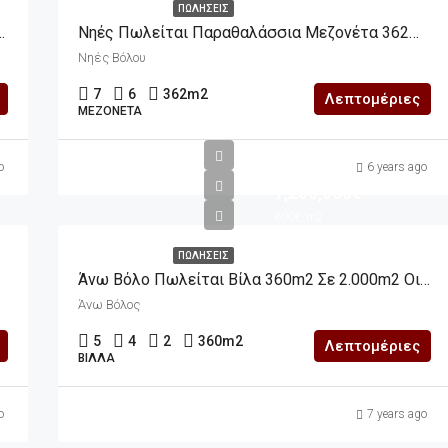
ΠΩΛΉΣΕΙΣ
ερίσματα Των 92m2 Έκαστος) Σε 500m2 Οικόπεδο Συν Ημιυπόγειο
Νηές Πωλείται Παραθαλάσσια Μεζονέτα 362m2 Σε 7.141m2 Οικόπεδο
Νηές Βόλου
7
6
362
m2
Λεπτομέριες
ΜΕΖΟΝΈΤΑ
o
6 years ago
1,200,000€
600€/m2
ΠΩΛΉΣΕΙΣ
Άνω Βόλο Πωλείται Βίλα 360m2 Σε 2.000m2 Οικόπεδο
Άνω Βόλος
5
4
2
360
m2
Λεπτομέριες
ΒΊΛΛΑ
o
7 years ago