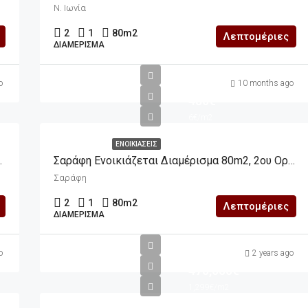
Ν. Ιωνία
2
1
80
m2
Λεπτομέριες
ΔΙΑΜΈΡΙΣΜΑ
o
10 months ago
480€
6€/m2
ΕΝΟΙΚΙΆΣΕΙΣ
 800m2 Οικόπεδο
Σαράφη Ενοικιάζεται Διαμέρισμα 80m2, 2ου Ορόφου Διαμπερές
Σαράφη
2
1
80
m2
Λεπτομέριες
ΔΙΑΜΈΡΙΣΜΑ
o
2 years ago
470,000€
1,299€/m2