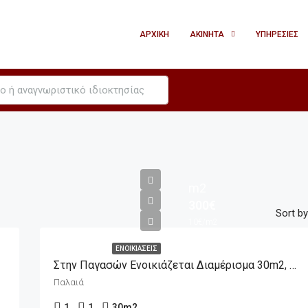
ΑΡΧΙΚΉ
ΑΚΊΝΗΤΑ
ΥΠΗΡΕΣΊΕΣ
m2
300€
Sort by
10€/m2
ΕΝΟΙΚΙΆΣΕΙΣ
Στην Παγασών Ενοικιάζεται Διαμέρισμα 30m2, 4ου Ορόφου
Παλαιά
1
1
30
m2