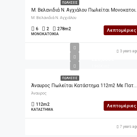
ΠΩΛΉΣΕΙΣ
Μ. Βελανιδιά Ν. Αγχιάλου Πωλείται Μονοκατοικία (2 Οροφοδιαμ
Μ. Βελανιδιά Ν. Αγχιάλου
6
2
278
m2
Λεπτομέριες
ΜΟΝΟΚΑΤΟΙΚΊΑ
3 years ag
220,000€
1,965€/m2
ΠΩΛΉΣΕΙΣ
Άναυρος Πωλείται Κατάστημα 112m2 Με Πατάρι Και Προαύλιο Χώρο
Άναυρος
112
m2
Λεπτομέριες
ΚΑΤΆΣΤΗΜΑ
7 years ag