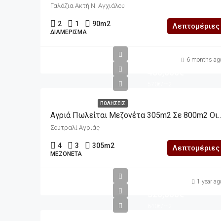
Γαλάζια Ακτή Ν. Αγχιάλου
2
1
90
m2
Λεπτομέριες
ΔΙΑΜΈΡΙΣΜΑ
m2
6 months ag
450,000€
570€/m2
ΠΩΛΉΣΕΙΣ
Αγριά Πωλείται Μεζονέτα 305m2 Σε
Σουτραλί Αγριάς
4
3
305
m2
Λεπτομέριες
ΜΕΖΟΝΈΤΑ
1 year ag
320,000€
640€/m2