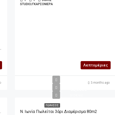
STUDIO/ΓΚΑΡΣΟΝΙΈΡΑ
αι 2άρι 46m2, 3ου Ορόφου
Λεπτομέριες
m2
o
3 months ago
65,000€
812€/m2
ΠΩΛΉΣΕΙΣ
τοικίας 90m2 Μπροστά Στη Θάλασσα
Ν. Ιωνία Πωλείται 3άρι Διαμέρισμα 80m2