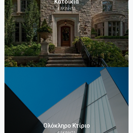
Κατοικία
4 ΑΚΊΝΗΤΑ
Ολόκληρο Κτίριο
4 ΑΚΊΝΗΤΑ