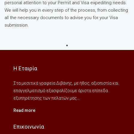
personal attention to your Permit and Visa expediting needs.
We will help you in every step of the process, from collecting
all the necessary documents to advise you for your Visa
submission.
Η Εταιρία
Στα μεσιτικά γραφεία Διβάνης, με ήθος, αξιοπιστία και
επαγγελματισμό εξασφαλίζουμε άριστα επίπεδα
εξυπηρέτησης των πελατών μας...
Read more
Επικοινωνία