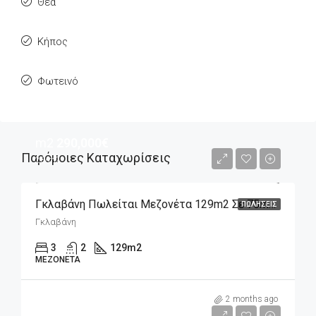
Θέα
Κήπος
Φωτεινό
m2
290,000€
Παρόμοιες Καταχωρίσεις
2€/m2
Γκλαβάνη Πωλείται Μεζονέτα 129m2 Σε 75m2 Οικόπεδο Πλήρως Ανακαινισμένη
ΠΩΛΉΣΕΙΣ
Γκλαβάνη
3
2
129
m2
ΜΕΖΟΝΈΤΑ
m2
310,000€
2 months ago