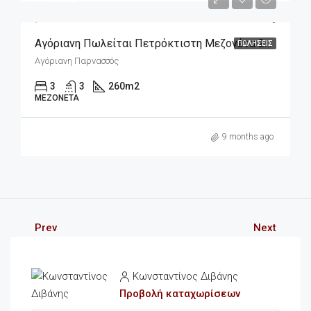
1,115€/m2
Αγόριανη Πωλείται Πετρόκτιστη Μεζονέτα 260m2 Σε 300m2 Οικόπεδο
ΠΩΛΉΣΕΙΣ
Αγόριανη Παρνασσός
3
3
260
m2
ΜΕΖΟΝΈΤΑ
9 months ago
Prev
Next
Κωνσταντίνος Διβάνης
Προβολή καταχωρίσεων