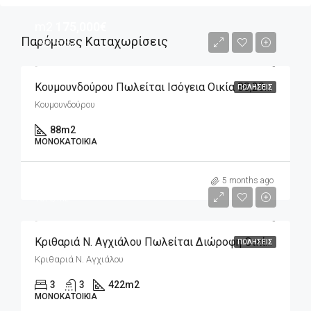
m2
175,000€
Παρόμοιες Καταχωρίσεις
1,881€/m2
Κουμουνδούρου Πωλείται Ισόγεια Οικία 88,20m2
ΠΩΛΉΣΕΙΣ
Κουμουνδούρου
88
m2
ΜΟΝΟΚΑΤΟΙΚΊΑ
m2
230,000€
5 months ago
407€/m2
Κριθαριά Ν. Αγχιάλου Πωλείται Διώροφη Οικία 422,70m2 Σε 565m2 Οικόπεδο
ΠΩΛΉΣΕΙΣ
Κριθαριά Ν. Αγχιάλου
3
3
422
m2
ΜΟΝΟΚΑΤΟΙΚΊΑ