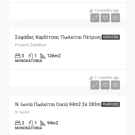
m2
65,000€
10 months ago
515€/m2
Σοφάδες Καρδίτσας Πωλείται Πέτρινη Οικία 126m2 Σε 654m2 Οικόπεδο
ΠΩΛΉΣΕΙΣ
Κτιμένη Σοφάδων
3
1
126
m2
ΜΟΝΟΚΑΤΟΙΚΊΑ
m2
135,000€
11 months ago
1,436€/m2
Ν. Ιωνία Πωλείται Οικία 94m2 Σε 283m2 Οικόπεδο
ΠΩΛΉΣΕΙΣ
Ν. Ιωνία
2
1
94
m2
ΜΟΝΟΚΑΤΟΙΚΊΑ