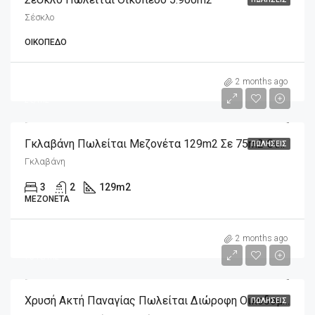
Σέσκλο
ΟΙΚΌΠΕΔΟ
m2
290,000€
2 months ago
2€/m2
Γκλαβάνη Πωλείται Μεζονέτα 129m2 Σε 75m2 Οικόπεδο Πλήρως Ανακαινισμένη
ΠΩΛΉΣΕΙΣ
Γκλαβάνη
3
2
129
m2
ΜΕΖΟΝΈΤΑ
m2
310,000€
2 months ago
754€/m2
Χρυσή Ακτή Παναγίας Πωλείται Διώροφη Οικοδομή 411m2 Σε Οικόπεδο 282m2
ΠΩΛΉΣΕΙΣ