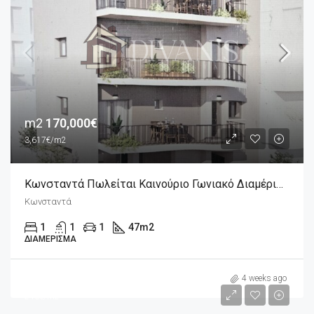
m2
170,000€
3,617€/m2
Κωνσταντά Πωλείται Καινούριο Γωνιακό Διαμέρισμα 2άρι 47m2, 4ου Ορόφου
Κωνσταντά
1
1
1
47
m2
ΔΙΑΜΈΡΙΣΜΑ
m2
241,200€
4 weeks ago
240€/m2