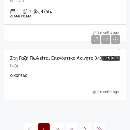
Ν. Ιωνία
1
1
47
m2
ΔΙΑΜΈΡΙΣΜΑ
m2
565,000€
3 months ago
1,650€/m2
Στη Γαζή Πωλείται Επενδυτικό Ακίνητο 343m2 (οικόπεδο), Διαμπερές
ΠΩΛΉΣΕΙΣ
Γαζή
ΟΙΚΌΠΕΔΟ
3 months ago
1
2
3