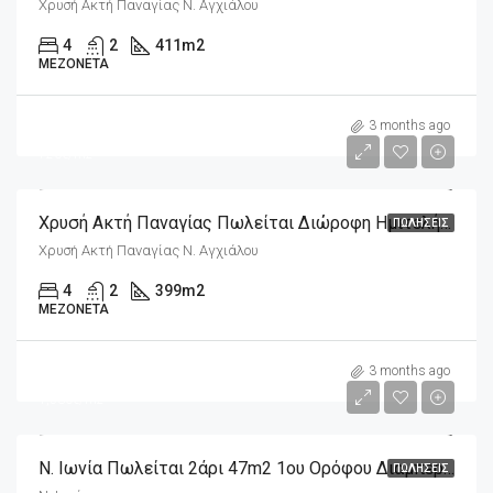
Χρυσή Ακτή Παναγίας Ν. Αγχιάλου
4
2
411
m2
ΜΕΖΟΝΈΤΑ
m2
290,000€
3 months ago
726€/m2
Χρυσή Ακτή Παναγίας Πωλείται Διώροφη Ημιτελής Οικοδομή 399m2 Σε Οικόπεδο 334m2
ΠΩΛΉΣΕΙΣ
Χρυσή Ακτή Παναγίας Ν. Αγχιάλου
4
2
399
m2
ΜΕΖΟΝΈΤΑ
m2
72,000€
3 months ago
1,530€/m2
Ν. Ιωνία Πωλείται 2άρι 47m2 1ου Ορόφου Διαμπερές
ΠΩΛΉΣΕΙΣ